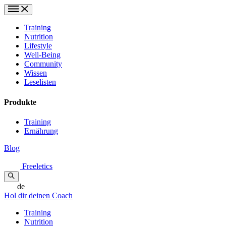
Training
Nutrition
Lifestyle
Well-Being
Community
Wissen
Leselisten
Produkte
Training
Ernährung
Blog
Freeletics
de
Hol dir deinen Coach
Training
Nutrition