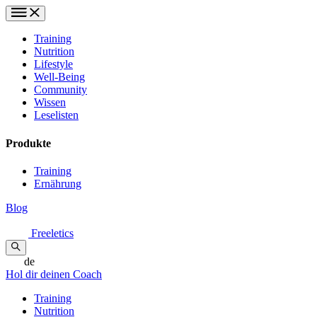
Training
Nutrition
Lifestyle
Well-Being
Community
Wissen
Leselisten
Produkte
Training
Ernährung
Blog
Freeletics
de
Hol dir deinen Coach
Training
Nutrition