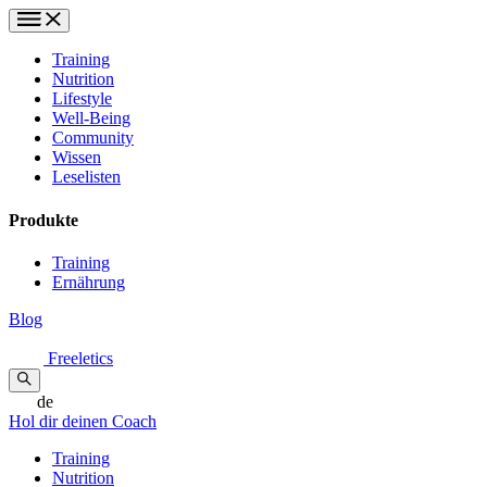
Training
Nutrition
Lifestyle
Well-Being
Community
Wissen
Leselisten
Produkte
Training
Ernährung
Blog
Freeletics
de
Hol dir deinen Coach
Training
Nutrition