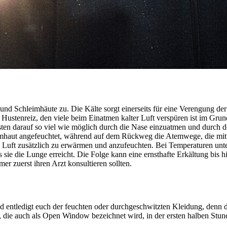
nd Schleimhäute zu. Die Kälte sorgt einerseits für eine Verengung der
 Hustenreiz, den viele beim Einatmen kalter Luft verspüren ist im Gru
nsonsten darauf so viel wie möglich durch die Nase einzuatmen und durc
imhaut angefeuchtet, während auf dem Rückweg die Atemwege, die mi
uft zusätzlich zu erwärmen und anzufeuchten. Bei Temperaturen unter -
 sie die Lunge erreicht. Die Folge kann eine ernsthafte Erkältung bis 
r zuerst ihren Arzt konsultieren sollten.
 entledigt euch der feuchten oder durchgeschwitzten Kleidung, denn 
 die auch als Open Window bezeichnet wird, in der ersten halben Stund