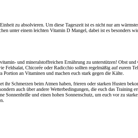
Einheit zu absolvieren. Um diese Tageszeit ist es nicht nur am wärmst
chen unter einem leichten Vitamin D Mangel, dabei ist es besonders 
tamin- und mineralstoffreichen Ernährung zu unterstützen! Obst und G
e Feldsalat, Chicorée oder Radicchio sollten regelmäßig auf eurem Te
ra Portion an Vitaminen und machen euch stark gegen die Kälte.
olltet ihr Schmerzen beim Atmen haben, frieren oder starken Husten bek
 sondern auch über andere Wetterbedingungen, die euch das Training e
 eine Sonnenbrille und einen hohen Sonnenschutz, um euch vor zu stark
en.