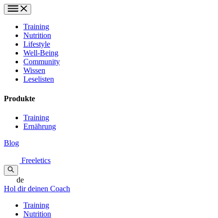
Training
Nutrition
Lifestyle
Well-Being
Community
Wissen
Leselisten
Produkte
Training
Ernährung
Blog
Freeletics
de
Hol dir deinen Coach
Training
Nutrition