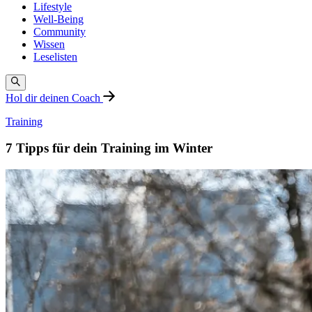
Lifestyle
Well-Being
Community
Wissen
Leselisten
Hol dir deinen Coach
Training
7 Tipps für dein Training im Winter