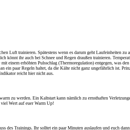
.
ischen Luft trainieren. Spätestens wenn es darum geht Laufeinheiten z
zlich könnt ihr auch bei Schnee und Regen draußen trainieren. Temperat
e mit einem erhöhten Pulsschlag (Thermoregulation) entgegen, was den
n ein paar Regeln haltet, da die Kälte nicht ganz ungefährlich ist. Prin
ndikator reicht hier nicht aus.
warm zu werden. Ein Kaltstart kann nämlich zu ernsthaften Verletzung
viel Wert auf euer Warm Up!
luss des Trainings. Ihr solltet ein paar Minuten auslaufen und euch d