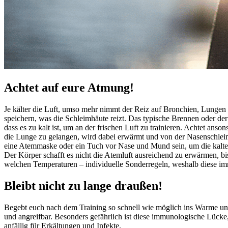
Achtet auf eure Atmung!
Je kälter die Luft, umso mehr nimmt der Reiz auf Bronchien, Lungen u
speichern, was die Schleimhäute reizt. Das typische Brennen oder der
dass es zu kalt ist, um an der frischen Luft zu trainieren. Achtet a
die Lunge zu gelangen, wird dabei erwärmt und von der Nasenschle
eine Atemmaske oder ein Tuch vor Nase und Mund sein, um die kalte L
Der Körper schafft es nicht die Atemluft ausreichend zu erwärmen, bis
welchen Temperaturen – individuelle Sonderregeln, weshalb diese imme
Bleibt nicht zu lange draußen!
Begebt euch nach dem Training so schnell wie möglich ins Warme und
und angreifbar. Besonders gefährlich ist diese immunologische Lücke,
anfällig für Erkältungen und Infekte.