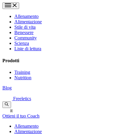
Allenamento
Alimentazione
Stile di vita
Benessere
Community
Scienza
Liste di lettura
Prodotti
Training
Nutrition
Blog
Freeletics
it
Ottieni il tuo Coach
Allenamento
Alimentazione