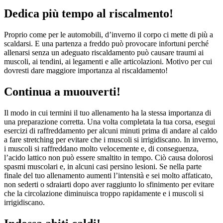
Dedica più tempo al riscalmento!
Proprio come per le automobili, d’inverno il corpo ci mette di più a
scaldarsi. E una partenza a freddo può provocare infortuni perché
allenarsi senza un adeguato riscaldamento può causare traumi ai
muscoli, ai tendini, ai legamenti e alle articolazioni. Motivo per cui
dovresti dare maggiore importanza al riscaldamento!
Continua a muouverti!
Il modo in cui termini il tuo allenamento ha la stessa importanza di
una preparazione corretta. Una volta completata la tua corsa, esegui
esercizi di raffreddamento per alcuni minuti prima di andare al caldo
a fare stretching per evitare che i muscoli si irrigidiscano. In inverno,
i muscoli si raffreddano molto velocemente e, di conseguenza,
l’acido lattico non può essere smaltito in tempo. Ciò causa dolorosi
spasmi muscolari e, in alcuni casi persino lesioni. Se nella parte
finale del tuo allenamento aumenti l’intensità e sei molto affaticato,
non sederti o sdraiarti dopo aver raggiunto lo sfinimento per evitare
che la circolazione diminuisca troppo rapidamente e i muscoli si
irrigidiscano.