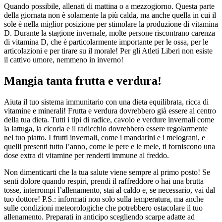
Quando possibile, allenati di mattina o a mezzogiorno. Questa parte
della giornata non è solamente la più calda, ma anche quella in cui il
sole è nella miglior posizione per stimolare la produzione di vitamina
D. Durante la stagione invernale, molte persone riscontrano carenza
di vitamina D, che è particolarmente importante per le ossa, per le
articolazioni e per tirare su il morale! Per gli Atleti Liberi non esiste
il cattivo umore, nemmeno in inverno!
Mangia tanta frutta e verdura!
Aiuta il tuo sistema immunitario con una dieta equilibrata, ricca di
vitamine e minerali! Frutta e verdura dovrebbero già essere al centro
della tua dieta. Tutti i tipi di radice, cavolo e verdure invernali come
la lattuga, la cicoria e il radicchio dovrebbero essere regolarmente
nel tuo piatto. I frutti invernali, come i mandarini e i melograni, e
quelli presenti tutto l’anno, come le pere e le mele, ti forniscono una
dose extra di vitamine per renderti immune al freddo.
Non dimenticarti che la tua salute viene sempre al primo posto! Se
senti dolore quando respiri, prendi il raffreddore o hai una brutta
tosse, interrompi l’allenamento, stai al caldo e, se necessario, vai dal
tuo dottore! P.S.: informati non solo sulla temperatura, ma anche
sulle condizioni meteorologiche che potrebbero ostacolare il tuo
allenamento. Preparati in anticipo scegliendo scarpe adatte ad