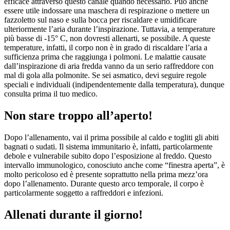
efficace attraverso questo canale quando necessario. Può anche
essere utile indossare una maschera di respirazione o mettere un
fazzoletto sul naso e sulla bocca per riscaldare e umidificare
ulteriormente l’aria durante l’inspirazione. Tuttavia, a temperature
più basse di -15° C, non dovresti allenarti, se possibile. A queste
temperature, infatti, il corpo non è in grado di riscaldare l’aria a
sufficienza prima che raggiunga i polmoni. Le malattie causate
dall’inspirazione di aria fredda vanno da un serio raffreddore con
mal di gola alla polmonite. Se sei asmatico, devi seguire regole
speciali e individuali (indipendentemente dalla temperatura), dunque
consulta prima il tuo medico.
Non stare troppo all’aperto!
Dopo l’allenamento, vai il prima possibile al caldo e togliti gli abiti
bagnati o sudati. Il sistema immunitario è, infatti, particolarmente
debole e vulnerabile subito dopo l’esposizione al freddo. Questo
intervallo immunologico, conosciuto anche come “finestra aperta”, è
molto pericoloso ed è presente soprattutto nella prima mezz’ora
dopo l’allenamento. Durante questo arco temporale, il corpo è
particolarmente soggetto a raffreddori e infezioni.
Allenati durante il giorno!