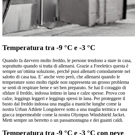
Temperatura tra -9 °C e -3 °C
Quando fa davvero molto freddo, le persone tendono a stare in casa,
soprattutto quando si tratta di allenarsi. Grazie a Freeletics questa è
sempre un’ottima soluzione, perché puoi allenarti comodamente nel
salotto di casa tua. E’ anche vero però, che allenarsi quando le
temperature sono molto rigide non rappresenta un grosso problema
se senti di respirare bene e sei ben preparato. Se hai il coraggio di
sfidare il freddo, indossa intimo in lana e calze spesse. Prova con
calze, leggings leggeri e leggings spessi in lana. Per proteggere il
busto dal freddo indossa una maglia a maniche lunghe come la
nostra Urban Athlete Longsleeve sotto a una maglia termica e una
giacca impermeabile come la nostra Olympus Windshield Jacket.
Metti sempre un berretto o un passamontagna e dei guanti caldi.
Temperatura tra -9 °C e -3 °C con neve