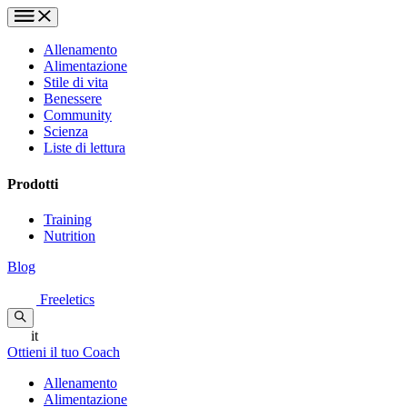
Allenamento
Alimentazione
Stile di vita
Benessere
Community
Scienza
Liste di lettura
Prodotti
Training
Nutrition
Blog
Freeletics
it
Ottieni il tuo Coach
Allenamento
Alimentazione