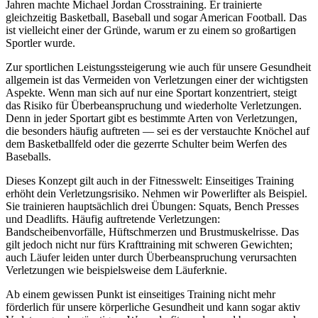
Jahren machte Michael Jordan Crosstraining. Er trainierte
gleichzeitig Basketball, Baseball und sogar American Football. Das
ist vielleicht einer der Gründe, warum er zu einem so großartigen
Sportler wurde.
Zur sportlichen Leistungssteigerung wie auch für unsere Gesundheit
allgemein ist das Vermeiden von Verletzungen einer der wichtigsten
Aspekte. Wenn man sich auf nur eine Sportart konzentriert, steigt
das Risiko für Überbeanspruchung und wiederholte Verletzungen.
Denn in jeder Sportart gibt es bestimmte Arten von Verletzungen,
die besonders häufig auftreten — sei es der verstauchte Knöchel auf
dem Basketballfeld oder die gezerrte Schulter beim Werfen des
Baseballs.
Dieses Konzept gilt auch in der Fitnesswelt: Einseitiges Training
erhöht dein Verletzungsrisiko. Nehmen wir Powerlifter als Beispiel.
Sie trainieren hauptsächlich drei Übungen: Squats, Bench Presses
und Deadlifts. Häufig auftretende Verletzungen:
Bandscheibenvorfälle, Hüftschmerzen und Brustmuskelrisse. Das
gilt jedoch nicht nur fürs Krafttraining mit schweren Gewichten;
auch Läufer leiden unter durch Überbeanspruchung verursachten
Verletzungen wie beispielsweise dem Läuferknie.
Ab einem gewissen Punkt ist einseitiges Training nicht mehr
förderlich für unsere körperliche Gesundheit und kann sogar aktiv