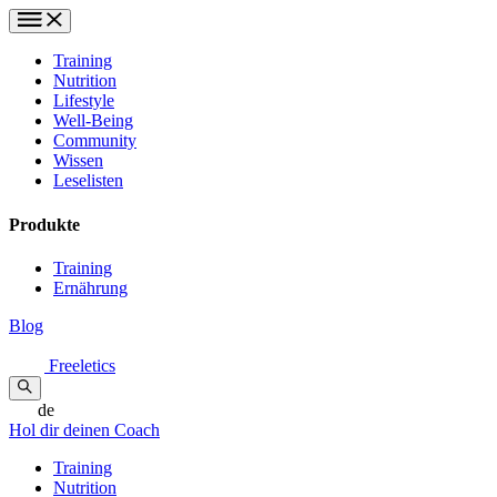
Training
Nutrition
Lifestyle
Well-Being
Community
Wissen
Leselisten
Produkte
Training
Ernährung
Blog
Freeletics
de
Hol dir deinen Coach
Training
Nutrition