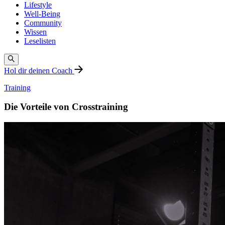
Lifestyle
Well-Being
Community
Wissen
Leselisten
Hol dir deinen Coach
Training
Die Vorteile von Crosstraining