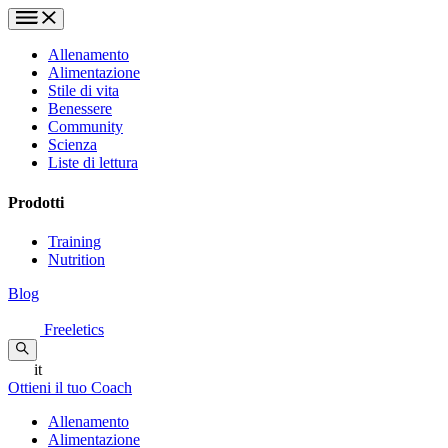
Allenamento
Alimentazione
Stile di vita
Benessere
Community
Scienza
Liste di lettura
Prodotti
Training
Nutrition
Blog
Freeletics
it
Ottieni il tuo Coach
Allenamento
Alimentazione