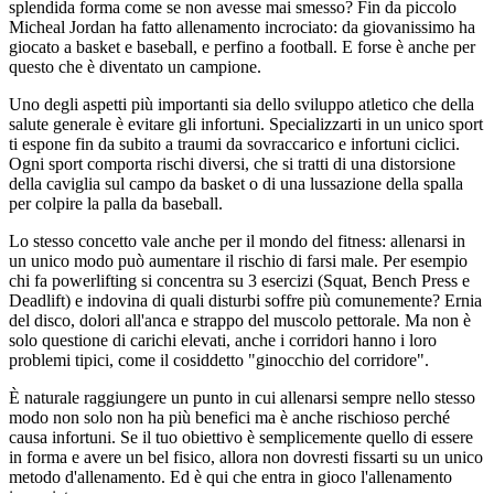
splendida forma come se non avesse mai smesso? Fin da piccolo
Micheal Jordan ha fatto allenamento incrociato: da giovanissimo ha
giocato a basket e baseball, e perfino a football. E forse è anche per
questo che è diventato un campione.
Uno degli aspetti più importanti sia dello sviluppo atletico che della
salute generale è evitare gli infortuni. Specializzarti in un unico sport
ti espone fin da subito a traumi da sovraccarico e infortuni ciclici.
Ogni sport comporta rischi diversi, che si tratti di una distorsione
della caviglia sul campo da basket o di una lussazione della spalla
per colpire la palla da baseball.
Lo stesso concetto vale anche per il mondo del fitness: allenarsi in
un unico modo può aumentare il rischio di farsi male. Per esempio
chi fa powerlifting si concentra su 3 esercizi (Squat, Bench Press e
Deadlift) e indovina di quali disturbi soffre più comunemente? Ernia
del disco, dolori all'anca e strappo del muscolo pettorale. Ma non è
solo questione di carichi elevati, anche i corridori hanno i loro
problemi tipici, come il cosiddetto "ginocchio del corridore".
È naturale raggiungere un punto in cui allenarsi sempre nello stesso
modo non solo non ha più benefici ma è anche rischioso perché
causa infortuni. Se il tuo obiettivo è semplicemente quello di essere
in forma e avere un bel fisico, allora non dovresti fissarti su un unico
metodo d'allenamento. Ed è qui che entra in gioco l'allenamento