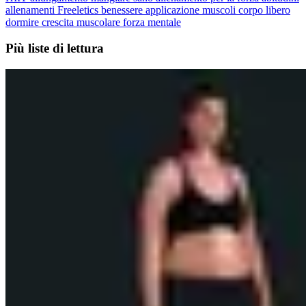
allenamenti
Freeletics
benessere
applicazione
muscoli
corpo libero
dormire
crescita muscolare
forza mentale
Più liste di lettura