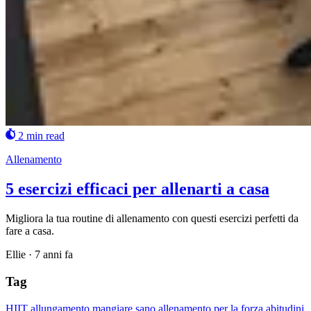
2 min read
Allenamento
5 esercizi efficaci per allenarti a casa
Migliora la tua routine di allenamento con questi esercizi perfetti da
fare a casa.
Ellie
·
7 anni fa
Tag
HIIT
allungamento
mangiare sano
allenamento per la forza
abitudini