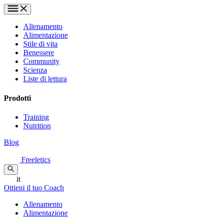
Allenamento
Alimentazione
Stile di vita
Benessere
Community
Scienza
Liste di lettura
Prodotti
Training
Nutrition
Blog
Freeletics
it
Ottieni il tuo Coach
Allenamento
Alimentazione