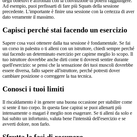
degli obiettivi e affrontali con la convinzione di poterli raggiungere.
Ad esempio, puoi prefissarti di fare più Squats della sessione
precedente. L'importante è finire una sessione con la certezza di aver
dato veramente il massimo.
Capisci perché stai facendo un esercizio
Sapere cosa vuoi ottenere dalla tua sessione è fondamentale. Se fai
un corso in palestra o ti alleni con un istruttore, chiedi sempre perché
stai facendo un determinato esercizio per capirne meglio lo scopo. Il
tuo istruttore dovrebbe anche dirti come ti dovresti sentire durante
quell'esercizio: se pensi che la sensazione dei tuoi muscoli dovrebbe
essere diversa, fallo sapere all'istruttore, perché potresti dover
cambiare posizione o correggere la tua tecnica.
Conosci i tuoi limiti
Il riscaldamento è in genere una buona occasione per stabilire come
si sente il tuo corpo. In questa fase capirai se puoi allenarti più
intensamente o magari è meglio non esagerare. Se ti alleni da solo e
hai subito un infortunio, valuta bene l'intensità dell'esercizio e se
avverti dolore, non farlo.
Sfrutta le fasi di recupero