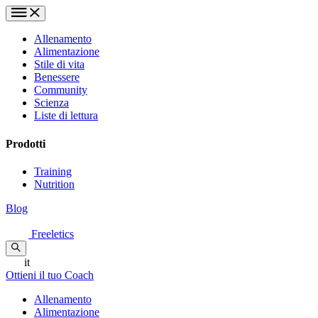
Allenamento
Alimentazione
Stile di vita
Benessere
Community
Scienza
Liste di lettura
Prodotti
Training
Nutrition
Blog
Freeletics
it
Ottieni il tuo Coach
Allenamento
Alimentazione