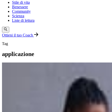
Stile di vita
Benessere
Community
Scienza
Liste di lettura
Ottieni il tuo Coach
Tag
applicazione