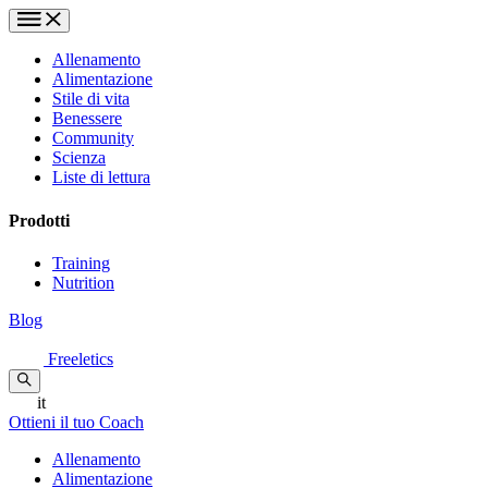
Allenamento
Alimentazione
Stile di vita
Benessere
Community
Scienza
Liste di lettura
Prodotti
Training
Nutrition
Blog
Freeletics
it
Ottieni il tuo Coach
Allenamento
Alimentazione