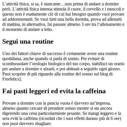
L’attività fisica, si sa, è stancante…non prima di andare a dormire
però. L’attività fisica intensa stimola il cuore, il cervello e i muscoli e
questo non è esattamente ciò di cui hai bisogno quando vuoi provare
ad addormentarti. Se vuoi farti una bella dormita, prova ad allenarti
di mattina, in alternativa, fai passare almeno 3 ore tra l’allenamento e
il momento di andare a letto.
Segui una routine
Uno dei fattori chiave di successo è certamente avere una routine
quotidiana, anche quando si parla di sonno. Per evitare di
scombussolare l’orologio biologico del tuo corpo, stabilisci un orario
per andare a dormire e alzarti, e poi abituati a seguirlo ogni giorno.
Puoi scoprire di più riguardo alla routine del sonno sul blog di
Freeletics].
Fai pasti leggeri ed evita la caffeina
Provare a dormire con la pancia vuota è davvero un’impresa,
almeno quanto cercare di prendere sonno mentre si sta ancora
digerendo una cena particolarmente pesante. Se mangi leggero e la
sera eviti la caffeina (ricordati che i suoi effetti durano più di 6 ore)
non puoi davvero sbagliare.