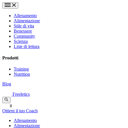
Allenamento
Alimentazione
Stile di vita
Benessere
Community
Scienza
Liste di lettura
Prodotti
Training
Nutrition
Blog
Freeletics
it
Ottieni il tuo Coach
Allenamento
Alimentazione