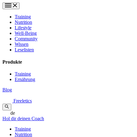
Training
Nutrition
Lifestyle
Well-Being
Community
Wissen
Leselisten
Produkte
Training
Ernährung
Blog
Freeletics
de
Hol dir deinen Coach
Training
Nutrition