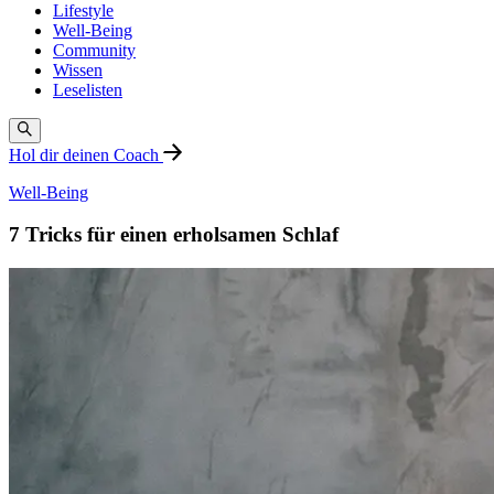
Lifestyle
Well-Being
Community
Wissen
Leselisten
Hol dir deinen Coach
Well-Being
7 Tricks für einen erholsamen Schlaf