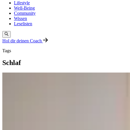
Lifestyle
Well-Being
Community
Wissen
Leselisten
Hol dir deinen Coach
Tags
Schlaf