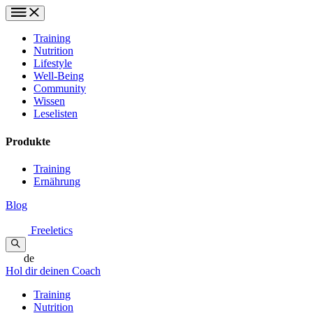
Training
Nutrition
Lifestyle
Well-Being
Community
Wissen
Leselisten
Produkte
Training
Ernährung
Blog
Freeletics
de
Hol dir deinen Coach
Training
Nutrition