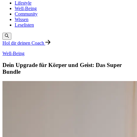
Lifestyle
Well-Being
Community
Wissen
Leselisten
Hol dir deinen Coach
Well-Being
Dein Upgrade für Körper und Geist: Das Super
Bundle