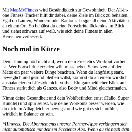
Mit
MapMyFitness
wird Beständigkeit zur Gewohnheit. Der All-in-
one Fitness-Tracker hilft dir dabei, deine Ziele im Blick zu behalten.
Egal ob Laufen, Wandern oder Radtour: Logge all deine Aktivitäten
an einem Ort. So behältst du deine Fortschritte lückenlos im Blick
und siehst schwarz auf weiß, wie sich deine Fitness in allen
Bereichen verbessert.
Noch mal in Kürze
Dein Training hört nicht auf, wenn dein Freeletics Workout vorbei
ist. Wer Fortschritte erzielen will, muss neben Schwitzen auf der
Matte ein paar weitere Dinge beachten. Wenn du langfristig stark,
beweglich und gesund bleiben willst, kommst du an einem wirklich
ausbalancierten Lifestyle nicht vorbei. Ein ganzheitlicher Blick auf
Fitness stärkt dich als Ganzes, also Body und Mind gleichermaßen.
Nimm deine Gesundheit und dein Wohlbefinden ernst (Hallo, Super
Bundle!) und spür selbst, wie deine Workouts besser werden, wie
du dich im Alltag leichter bewegst und wie gut es sich anfühlt,
wirklich in Balance zu sein.
*Hinweis: Die Abonnements unserer Partner-Apps verlängern sich
nicht automatisch mit deinem Freeletics Abo. Wenn du sie nach dem