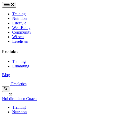
Training
Nutrition
Lifestyle
Well-Being
Community
Wissen
Leselisten
Produkte
Training
Ernährung
Blog
Freeletics
de
Hol dir deinen Coach
Training
Nutrition