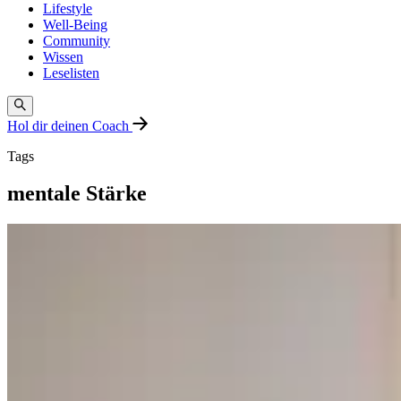
Lifestyle
Well-Being
Community
Wissen
Leselisten
Hol dir deinen Coach
Tags
mentale Stärke