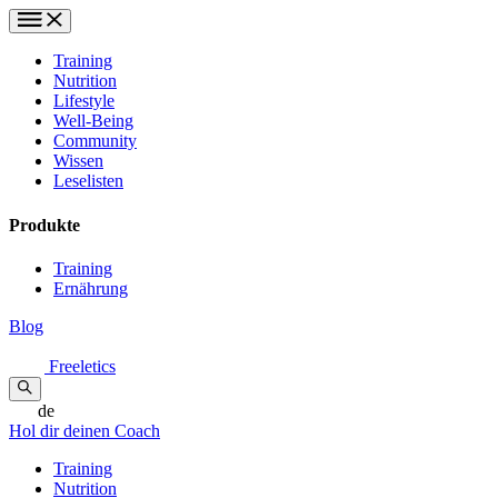
Training
Nutrition
Lifestyle
Well-Being
Community
Wissen
Leselisten
Produkte
Training
Ernährung
Blog
Freeletics
de
Hol dir deinen Coach
Training
Nutrition