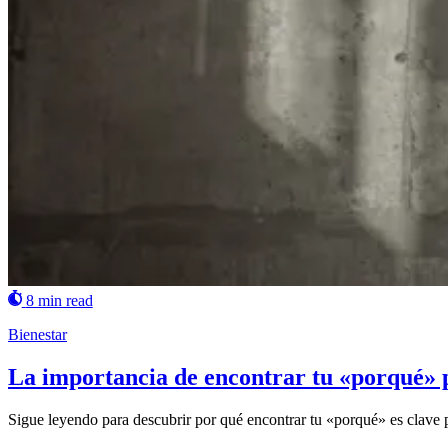
8 min read
Bienestar
La importancia de encontrar tu «porqué» pa
Sigue leyendo para descubrir por qué encontrar tu «porqué» es clave pa