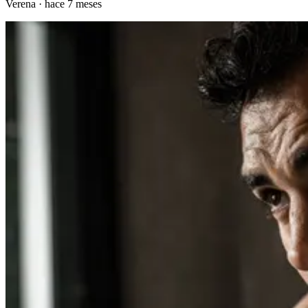
Verena
·
hace 7 meses