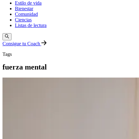
Estilo de vida
Bienestar
Comunidad
Ciencias
Listas de lectura
Consigue tu Coach
Tags
fuerza mental