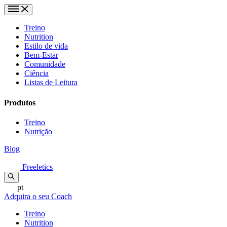
Treino
Nutrition
Estilo de vida
Bem-Estar
Comunidade
Ciência
Listas de Leitura
Produtos
Treino
Nutrição
Blog
Freeletics
pt
Adquira o seu Coach
Treino
Nutrition