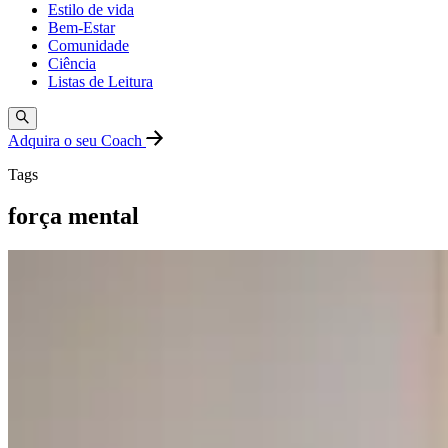
Estilo de vida
Bem-Estar
Comunidade
Ciência
Listas de Leitura
Adquira o seu Coach
Tags
força mental