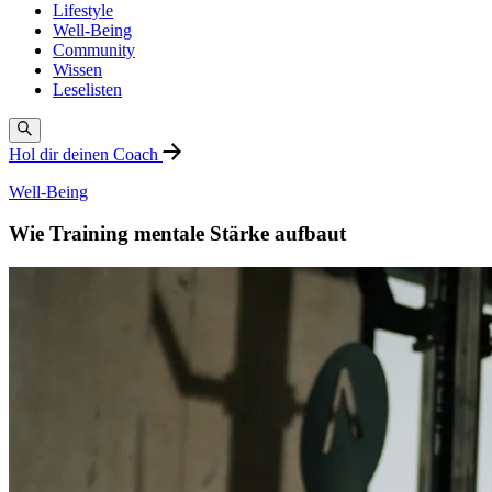
Lifestyle
Well-Being
Community
Wissen
Leselisten
Hol dir deinen Coach
Well-Being
Wie Training mentale Stärke aufbaut