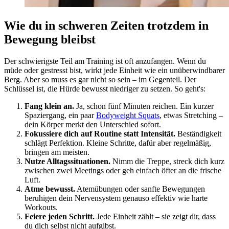
Wie du in schweren Zeiten trotzdem in
Bewegung bleibst
Der schwierigste Teil am Training ist oft anzufangen. Wenn du
müde oder gestresst bist, wirkt jede Einheit wie ein unüberwindbarer
Berg. Aber so muss es gar nicht so sein – im Gegenteil. Der
Schlüssel ist, die Hürde bewusst niedriger zu setzen. So geht's:
Fang klein an.
Ja, schon fünf Minuten reichen. Ein kurzer
Spaziergang, ein paar
Bodyweight
S
quats
, etwas Stretching –
dein Körper merkt den Unterschied sofort.
Fokussiere dich auf Routine statt Intensität.
Beständigkeit
schlägt Perfektion. Kleine Schritte, dafür aber regelmäßig,
bringen am meisten.
Nutze Alltagssituationen.
Nimm die Treppe, streck dich kurz
zwischen zwei Meetings oder geh einfach öfter an die frische
Luft.
Atme bewusst.
Atemübungen oder sanfte Bewegungen
beruhigen dein Nervensystem genauso effektiv wie harte
Workouts.
Feiere jeden Schritt.
Jede Einheit zählt – sie zeigt dir, dass
du dich selbst nicht aufgibst.