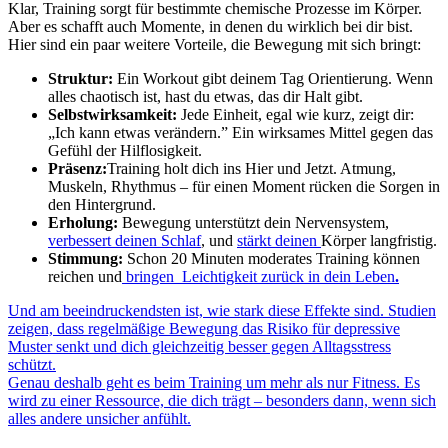
Klar, Training sorgt für bestimmte chemische Prozesse im Körper.
Aber es schafft auch Momente, in denen du wirklich bei dir bist.
Hier sind ein paar weitere Vorteile, die Bewegung mit sich bringt:
Struktur:
Ein Workout gibt deinem Tag Orientierung. Wenn
alles chaotisch ist, hast du etwas, das dir Halt gibt.
Selbstwirksamkeit:
Jede Einheit, egal wie kurz, zeigt dir:
„Ich kann etwas verändern.” Ein wirksames Mittel gegen das
Gefühl der Hilflosigkeit.
Präsenz:
Training holt dich ins Hier und Jetzt. Atmung,
Muskeln, Rhythmus – für einen Moment rücken die Sorgen in
den Hintergrund.
Erholung:
Bewegung unterstützt dein Nervensystem,
verbessert deinen Schlaf
, und
stärkt deinen
Körper langfristig.
Stimmung:
Schon 20 Minuten moderates Training können
reichen und
bringen
L
eichtigkeit zurück in dein Leben
.
Und am beeindruckendsten ist, wie stark diese Effekte sind. Studien
zeigen, dass regelmäßige Bewegung das Risiko für depressive
Muster senkt und dich gleichzeitig besser gegen Alltagsstress
schützt.
Genau deshalb geht es beim Training um mehr als nur Fitness. Es
wird zu einer Ressource, die dich trägt – besonders dann, wenn sich
alles andere unsicher anfühlt.