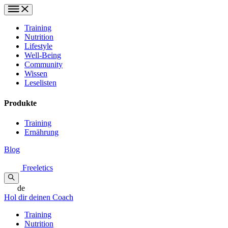
Training
Nutrition
Lifestyle
Well-Being
Community
Wissen
Leselisten
Produkte
Training
Ernährung
Blog
Freeletics
de
Hol dir deinen Coach
Training
Nutrition