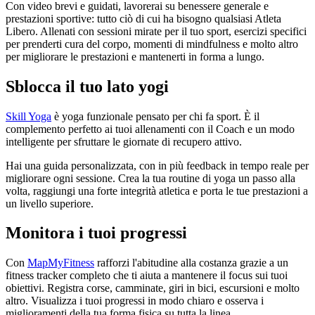
Con video brevi e guidati, lavorerai su benessere generale e
prestazioni sportive: tutto ciò di cui ha bisogno qualsiasi Atleta
Libero. Allenati con sessioni mirate per il tuo sport, esercizi specifici
per prenderti cura del corpo, momenti di mindfulness e molto altro
per migliorare le prestazioni e mantenerti in forma a lungo.
Sblocca il tuo lato yogi
Skill Yoga
è yoga funzionale pensato per chi fa sport. È il
complemento perfetto ai tuoi allenamenti con il Coach e un modo
intelligente per sfruttare le giornate di recupero attivo.
Hai una guida personalizzata, con in più feedback in tempo reale per
migliorare ogni sessione. Crea la tua routine di yoga un passo alla
volta, raggiungi una forte integrità atletica e porta le tue prestazioni a
un livello superiore.
Monitora i tuoi progressi
Con
MapMyFitness
rafforzi l'abitudine alla costanza grazie a un
fitness tracker completo che ti aiuta a mantenere il focus sui tuoi
obiettivi. Registra corse, camminate, giri in bici, escursioni e molto
altro. Visualizza i tuoi progressi in modo chiaro e osserva i
miglioramenti della tua forma fisica su tutta la linea.