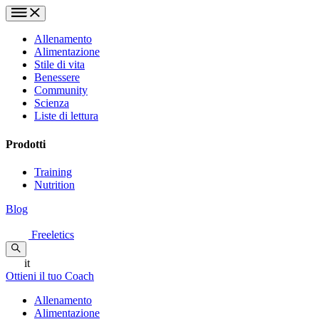
Allenamento
Alimentazione
Stile di vita
Benessere
Community
Scienza
Liste di lettura
Prodotti
Training
Nutrition
Blog
Freeletics
it
Ottieni il tuo Coach
Allenamento
Alimentazione