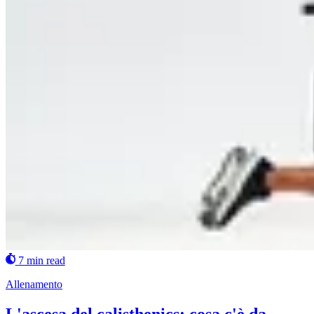
7 min read
Allenamento
L'ascesa del calisthenics: cosa c'è da