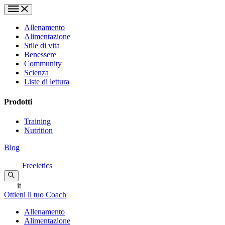
Allenamento
Alimentazione
Stile di vita
Benessere
Community
Scienza
Liste di lettura
Prodotti
Training
Nutrition
Blog
Freeletics
it
Ottieni il tuo Coach
Allenamento
Alimentazione