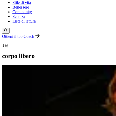
Stile di vita
Benessere
Community
Scienza
Liste di lettura
Ottieni il tuo Coach
Tag
corpo libero