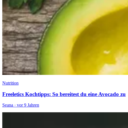
Nutrition
Freeletics Kochtipps: So bereitest du eine Avocado zu
Seana
·
vor 9 Jahren