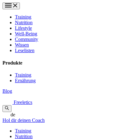
Training
Nutrition
Lifestyle
Well-Being
Community
Wissen
Leselisten
Produkte
Training
Ernährung
Blog
Freeletics
de
Hol dir deinen Coach
Training
Nutrition