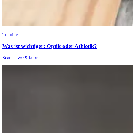
Training
Was ist wichtiger: Optik oder Athletik?
Seana
·
vor 9 Jahren