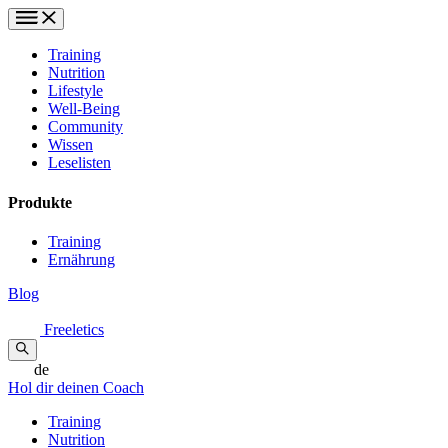
Training
Nutrition
Lifestyle
Well-Being
Community
Wissen
Leselisten
Produkte
Training
Ernährung
Blog
Freeletics
de
Hol dir deinen Coach
Training
Nutrition