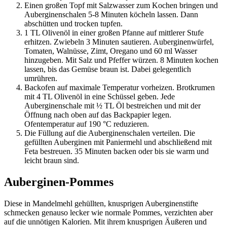
Einen großen Topf mit Salzwasser zum Kochen bringen und
Auberginenschalen 5-8 Minuten köcheln lassen. Dann
abschütten und trocken tupfen.
1 TL Olivenöl in einer großen Pfanne auf mittlerer Stufe
erhitzen. Zwiebeln 3 Minuten sautieren. Auberginenwürfel,
Tomaten, Walnüsse, Zimt, Oregano und 60 ml Wasser
hinzugeben. Mit Salz und Pfeffer würzen. 8 Minuten kochen
lassen, bis das Gemüse braun ist. Dabei gelegentlich
umrühren.
Backofen auf maximale Temperatur vorheizen. Brotkrumen
mit 4 TL Olivenöl in eine Schüssel geben. Jede
Auberginenschale mit ½ TL Öl bestreichen und mit der
Öffnung nach oben auf das Backpapier legen.
Ofentemperatur auf 190 °C reduzieren.
Die Füllung auf die Auberginenschalen verteilen. Die
gefüllten Auberginen mit Paniermehl und abschließend mit
Feta bestreuen. 35 Minuten backen oder bis sie warm und
leicht braun sind.
Auberginen-Pommes
Diese in Mandelmehl gehüllten, knusprigen Auberginenstifte
schmecken genauso lecker wie normale Pommes, verzichten aber
auf die unnötigen Kalorien. Mit ihrem knusprigen Äußeren und