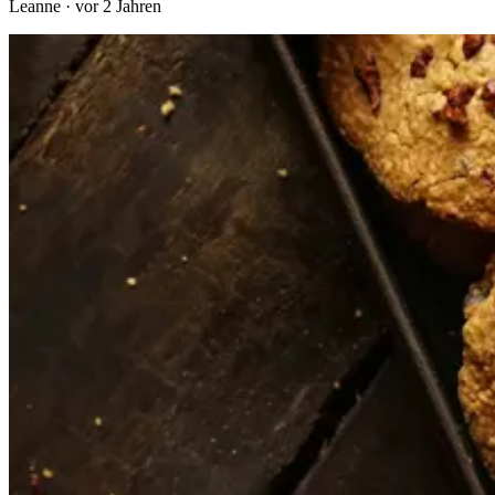
Leanne
·
vor 2 Jahren