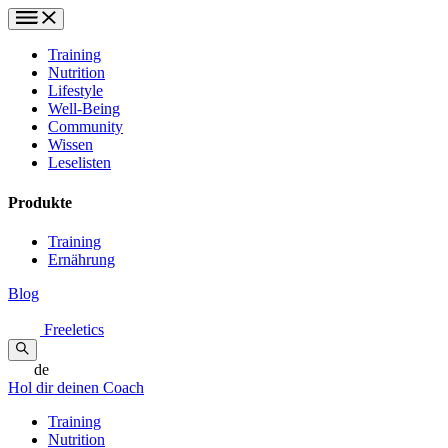
Training
Nutrition
Lifestyle
Well-Being
Community
Wissen
Leselisten
Produkte
Training
Ernährung
Blog
Freeletics
de
Hol dir deinen Coach
Training
Nutrition