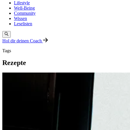
Lifestyle
Well-Being
Community
Wissen
Leselisten
Hol dir deinen Coach
Tags
Rezepte