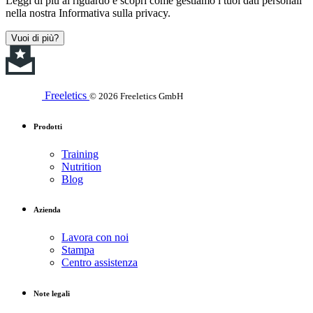
Leggi di più al riguardo e scopri come gestiamo i tuoi dati personali
nella nostra Informativa sulla privacy.
Vuoi di più?
Freeletics
© 2026 Freeletics GmbH
Prodotti
Training
Nutrition
Blog
Azienda
Lavora con noi
Stampa
Centro assistenza
Note legali