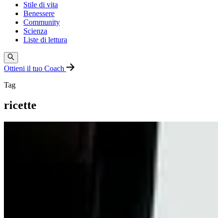
Stile di vita
Benessere
Community
Scienza
Liste di lettura
Ottieni il tuo Coach
Tag
ricette