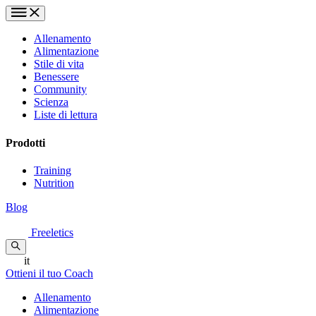
Allenamento
Alimentazione
Stile di vita
Benessere
Community
Scienza
Liste di lettura
Prodotti
Training
Nutrition
Blog
Freeletics
it
Ottieni il tuo Coach
Allenamento
Alimentazione