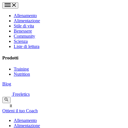
Allenamento
Alimentazione
Stile di vita
Benessere
Community
Scienza
Liste di lettura
Prodotti
Training
Nutrition
Blog
Freeletics
it
Ottieni il tuo Coach
Allenamento
Alimentazione