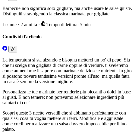
Barbecue non significa solo grigliare, ma anche usare le salse giuste.
Distinguiti stravolgendo la classica marinata per grigliate.
Leanne
·
2 anni fa
·
Tempo di lettura: 5 min
Condividi l'articolo
La temperatura si sta alzando e bisogna metterci un po' di pepe! Sia
che tu scelga una grigliata di carne oppure di verdure, ti sveleremo
come aumentarne il sapore con marinate deliziose e nutrienti. In giro
si possono trovare tantissime versioni pronte all'uso, ma quella fatta
in casa è sempre la versione migliore.
Personalizza le tue marinate per renderle più piccanti o dolci in base
ai gusti. E non temere: non potevamo selezionare ingredienti più
salutari di così.
Scopri queste 3 ricette versatili che si abbinano perfettamente con
qualsiasi cosa tu voglia mettere sui ferri. Modificale e aggiustale
come credi per realizzare una salsa davvero impeccabile per il tuo
palato.