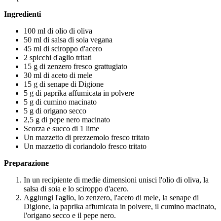
Ingredienti
100 ml di olio di oliva
50 ml di salsa di soia vegana
45 ml di sciroppo d'acero
2 spicchi d'aglio tritati
15 g di zenzero fresco grattugiato
30 ml di aceto di mele
15 g di senape di Digione
5 g di paprika affumicata in polvere
5 g di cumino macinato
5 g di origano secco
2,5 g di pepe nero macinato
Scorza e succo di 1 lime
Un mazzetto di prezzemolo fresco tritato
Un mazzetto di coriandolo fresco tritato
Preparazione
In un recipiente di medie dimensioni unisci l'olio di oliva, la
salsa di soia e lo sciroppo d'acero.
Aggiungi l'aglio, lo zenzero, l'aceto di mele, la senape di
Digione, la paprika affumicata in polvere, il cumino macinato,
l'origano secco e il pepe nero.