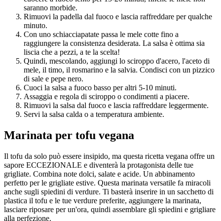
saranno morbide.
Rimuovi la padella dal fuoco e lascia raffreddare per qualche
minuto.
Con uno schiacciapatate passa le mele cotte fino a
raggiungere la consistenza desiderata. La salsa è ottima sia
liscia che a pezzi, a te la scelta!
Quindi, mescolando, aggiungi lo sciroppo d'acero, l'aceto di
mele, il timo, il rosmarino e la salvia. Condisci con un pizzico
di sale e pepe nero.
Cuoci la salsa a fuoco basso per altri 5-10 minuti.
Assaggia e regola di sciroppo o condimenti a piacere.
Rimuovi la salsa dal fuoco e lascia raffreddare leggermente.
Servi la salsa calda o a temperatura ambiente.
Marinata per tofu vegana
Il tofu da solo può essere insipido, ma questa ricetta vegana offre un
sapore ECCEZIONALE e diventerà la protagonista delle tue
grigliate. Combina note dolci, salate e acide. Un abbinamento
perfetto per le grigliate estive. Questa marinata versatile fa miracoli
anche sugli spiedini di verdure. Ti basterà inserire in un sacchetto di
plastica il tofu e le tue verdure preferite, aggiungere la marinata,
lasciare riposare per un'ora, quindi assemblare gli spiedini e grigliare
alla perfezione.