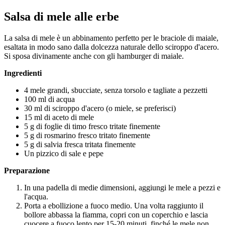
Salsa di mele alle erbe
La salsa di mele è un abbinamento perfetto per le braciole di maiale,
esaltata in modo sano dalla dolcezza naturale dello sciroppo d'acero.
Si sposa divinamente anche con gli hamburger di maiale.
Ingredienti
4 mele grandi, sbucciate, senza torsolo e tagliate a pezzetti
100 ml di acqua
30 ml di sciroppo d'acero (o miele, se preferisci)
15 ml di aceto di mele
5 g di foglie di timo fresco tritate finemente
5 g di rosmarino fresco tritato finemente
5 g di salvia fresca tritata finemente
Un pizzico di sale e pepe
Preparazione
In una padella di medie dimensioni, aggiungi le mele a pezzi e
l'acqua.
Porta a ebollizione a fuoco medio. Una volta raggiunto il
bollore abbassa la fiamma, copri con un coperchio e lascia
cuocere a fuoco lento per 15-20 minuti, finché le mele non