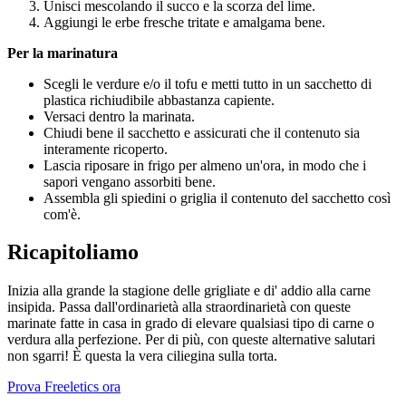
Unisci mescolando il succo e la scorza del lime.
Aggiungi le erbe fresche tritate e amalgama bene.
Per la marinatura
Scegli le verdure e/o il tofu e metti tutto in un sacchetto di
plastica richiudibile abbastanza capiente.
Versaci dentro la marinata.
Chiudi bene il sacchetto e assicurati che il contenuto sia
interamente ricoperto.
Lascia riposare in frigo per almeno un'ora, in modo che i
sapori vengano assorbiti bene.
Assembla gli spiedini o griglia il contenuto del sacchetto così
com'è.
Ricapitoliamo
Inizia alla grande la stagione delle grigliate e di' addio alla carne
insipida. Passa dall'ordinarietà alla straordinarietà con queste
marinate fatte in casa in grado di elevare qualsiasi tipo di carne o
verdura alla perfezione. Per di più, con queste alternative salutari
non sgarri! È questa la vera ciliegina sulla torta.
Prova Freeletics ora