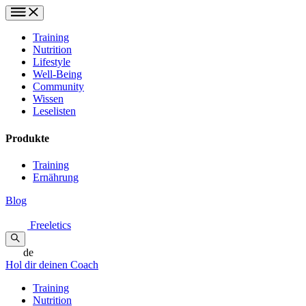
Training
Nutrition
Lifestyle
Well-Being
Community
Wissen
Leselisten
Produkte
Training
Ernährung
Blog
Freeletics
de
Hol dir deinen Coach
Training
Nutrition