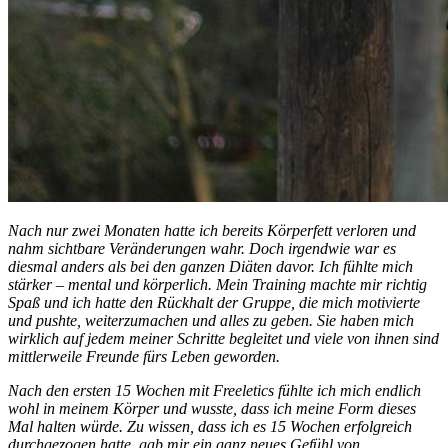
Nach nur zwei Monaten hatte ich bereits Körperfett verloren und
nahm sichtbare Veränderungen wahr. Doch irgendwie war es
diesmal anders als bei den ganzen Diäten davor. Ich fühlte mich
stärker – mental und körperlich. Mein Training machte mir richtig
Spaß und ich hatte den Rückhalt der Gruppe, die mich motivierte
und pushte, weiterzumachen und alles zu geben. Sie haben mich
wirklich auf jedem meiner Schritte begleitet und viele von ihnen sind
mittlerweile Freunde fürs Leben geworden.
Nach den ersten 15 Wochen mit Freeletics fühlte ich mich endlich
wohl in meinem Körper und wusste, dass ich meine Form dieses
Mal halten würde. Zu wissen, dass ich es 15 Wochen erfolgreich
durchgezogen hatte, gab mir ein ganz neues Gefühl von