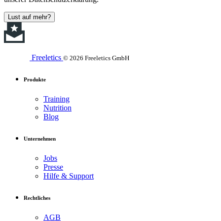
Lust auf mehr?
Freeletics
© 2026 Freeletics GmbH
Produkte
Training
Nutrition
Blog
Unternehmen
Jobs
Presse
Hilfe & Support
Rechtliches
AGB