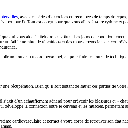
intervalles
, avec des séries d’exercices entrecoupées de temps de repos,
és, bonjour !). Tout est conçu pour que vous alliez à votre rythme et pou
ue qui vous aide à atteindre les vôtres. Les jours de conditionnement m
 sur un faible nombre de répétitions et des mouvements lents et contrôl
endurance.
lir un nouveau record personnel, et, pour finir, les jours de technique 
r une récupération. Bien qu’il soit tentant de sauter ces parties de votre
il s’agit d’un échauffement général pour prévenir les blessures et « chau
i développe la connexion entre le cerveau et les muscles, permettant ain
tème cardiovasculaire et permet à votre corps de retrouver son état nat
jamais.