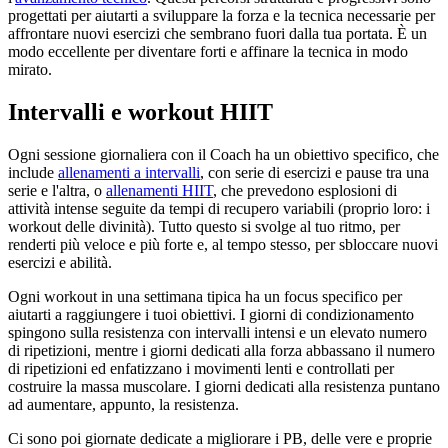
progettati per aiutarti a sviluppare la forza e la tecnica necessarie per
affrontare nuovi esercizi che sembrano fuori dalla tua portata. È un
modo eccellente per diventare forti e affinare la tecnica in modo
mirato.
Intervalli e workout HIIT
Ogni sessione giornaliera con il Coach ha un obiettivo specifico, che
include
allenamenti a intervalli
, con serie di esercizi e pause tra una
serie e l'altra, o
allenamenti HIIT
, che prevedono esplosioni di
attività intense seguite da tempi di recupero variabili (proprio loro: i
workout delle divinità). Tutto questo si svolge al tuo ritmo, per
renderti più veloce e più forte e, al tempo stesso, per sbloccare nuovi
esercizi e abilità.
Ogni workout in una settimana tipica ha un focus specifico per
aiutarti a raggiungere i tuoi obiettivi. I giorni di condizionamento
spingono sulla resistenza con intervalli intensi e un elevato numero
di ripetizioni, mentre i giorni dedicati alla forza abbassano il numero
di ripetizioni ed enfatizzano i movimenti lenti e controllati per
costruire la massa muscolare. I giorni dedicati alla resistenza puntano
ad aumentare, appunto, la resistenza.
Ci sono poi giornate dedicate a migliorare i PB, delle vere e proprie