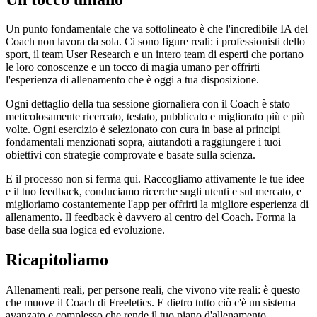
Un punto fondamentale che va sottolineato è che l'incredibile IA del
Coach non lavora da sola. Ci sono figure reali: i professionisti dello
sport, il team User Research e un intero team di esperti che portano
le loro conoscenze e un tocco di magia umano per offrirti
l'esperienza di allenamento che è oggi a tua disposizione.
Ogni dettaglio della tua sessione giornaliera con il Coach è stato
meticolosamente ricercato, testato, pubblicato e migliorato più e più
volte. Ogni esercizio è selezionato con cura in base ai principi
fondamentali menzionati sopra, aiutandoti a raggiungere i tuoi
obiettivi con strategie comprovate e basate sulla scienza.
E il processo non si ferma qui. Raccogliamo attivamente le tue idee
e il tuo feedback, conduciamo ricerche sugli utenti e sul mercato, e
miglioriamo costantemente l'app per offrirti la migliore esperienza di
allenamento. Il feedback è davvero al centro del Coach. Forma la
base della sua logica ed evoluzione.
Ricapitoliamo
Allenamenti reali, per persone reali, che vivono vite reali: è questo
che muove il Coach di Freeletics. E dietro tutto ciò c'è un sistema
avanzato e complesso che rende il tuo piano d'allenamento