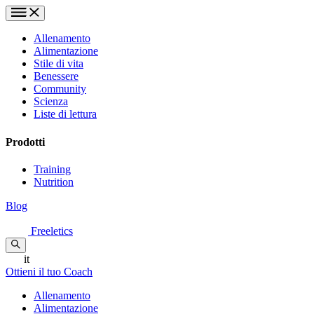
Allenamento
Alimentazione
Stile di vita
Benessere
Community
Scienza
Liste di lettura
Prodotti
Training
Nutrition
Blog
Freeletics
it
Ottieni il tuo Coach
Allenamento
Alimentazione