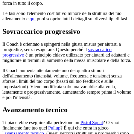
forza in tutto il corpo.
Le fasi sono l'elemento costitutivo minore della struttura del tuo
allenamento e
qui
puoi scoprire tutti i dettagli sui diversi tipi di fasi
Sovraccarico progressivo
Il Coach è orientato a spingerti nella giusta misura per aiutarti a
progredire, senza esagerare. Questo perché il
sovraccarico
progressivo
è un principio chiave utilizzato per aiutarti ad adattarti e
migliorare in termini di aumento della massa muscolare e della forza.
Il Coach aumenta attentamente uno dei quattro stimoli
dell'allenamento (intensità, volume, frequenza e tensione) senza
sforare i limiti del tuo corpo (basati sul tuo feedback e sulle
impostazioni). Viene modificata solo una variabile alla volta,
lentamente e progressivamente, aumentando sempre prima il volume
e poi l'intensità.
Avanzamento tecnico
Ti piacerebbe eseguire alla perfezione un
Pistol Squat
? O vuoi
finalmente fare tuo quel
Pullup
? È qui che entra in gioco
l'
avanzamento tecnico
. Questi percorsi strutturati e progressivi sono