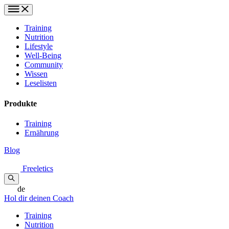
Training
Nutrition
Lifestyle
Well-Being
Community
Wissen
Leselisten
Produkte
Training
Ernährung
Blog
Freeletics
de
Hol dir deinen Coach
Training
Nutrition