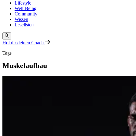
Lifestyle
Well-Being
Community
Wissen
Leselisten
Hol dir deinen Coach
Tags
Muskelaufbau