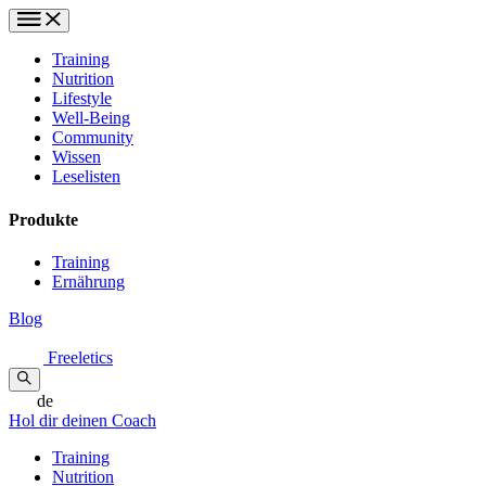
Training
Nutrition
Lifestyle
Well-Being
Community
Wissen
Leselisten
Produkte
Training
Ernährung
Blog
Freeletics
de
Hol dir deinen Coach
Training
Nutrition