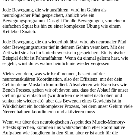
Jede Bewegung, die wir ausführen, wird im Gehirn als
neurologischer Pfad gespeichert, ähnlich wie ein
Bewegungsprogramm. Das gilt für alle Bewegungen, von einem
einfachen Squat bis hin zu einer komplexen Übung wie einem
Kettlebell Snatch.
Jede Bewegung, die du wiederholt übst, wird als neuronaler Pfad
oder Bewegungsmuster tief in deinem Gehirn verankert. Mit der
Zeit wird sie also im Unterbewusstsein gespeichert. Ein typisches
Beispiel dafür ist Fahrradfahren: Wenn du einmal gelernt hast, wie
es geht, wirst du es wahrscheinlich nie wieder vergessen.
Vieles von dem, was wir Kraft nennen, basiert auf der
neuromuskulären Koordination, also der Effizienz, mit der dein
Gehirn deine Muskeln kontrolliert. Absolvieren wir Exercises wie
Bench Presses, gehen wir oft davon aus, dass der Ablauf für unser
Gehirn ganz einfach ist (wir drücken die Hantel nach oben und
senken sie wieder ab), aber das Bewegen eines Gewichts ist in
Wirklichkeit ein hochkomplexer Prozess, bei dem unser Gehirn viele
Nervenbahnen koordinieren und aktivieren muss.
Wenn wir über den neurologischen Aspekt des Muscle-Memory-
Effekts sprechen, kommen uns wahrscheinlich eher koordinative
Aufgaben wie Jonglieren in den Sinn, aber er ist auch für die