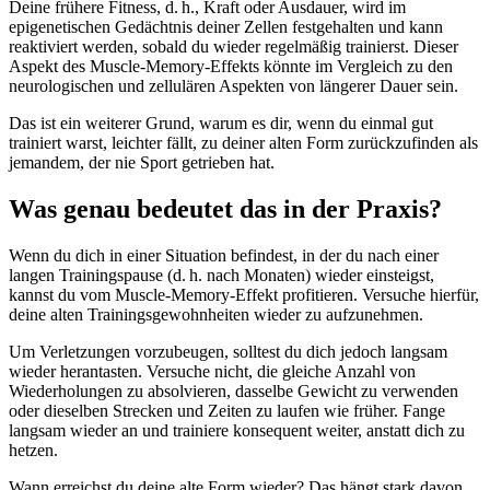
Deine frühere Fitness, d. h., Kraft oder Ausdauer, wird im
epigenetischen Gedächtnis deiner Zellen festgehalten und kann
reaktiviert werden, sobald du wieder regelmäßig trainierst. Dieser
Aspekt des Muscle-Memory-Effekts könnte im Vergleich zu den
neurologischen und zellulären Aspekten von längerer Dauer sein.
Das ist ein weiterer Grund, warum es dir, wenn du einmal gut
trainiert warst, leichter fällt, zu deiner alten Form zurückzufinden als
jemandem, der nie Sport getrieben hat.
Was genau bedeutet das in der Praxis?
Wenn du dich in einer Situation befindest, in der du nach einer
langen Trainingspause (d. h. nach Monaten) wieder einsteigst,
kannst du vom Muscle-Memory-Effekt profitieren. Versuche hierfür,
deine alten Trainingsgewohnheiten wieder zu aufzunehmen.
Um Verletzungen vorzubeugen, solltest du dich jedoch langsam
wieder herantasten. Versuche nicht, die gleiche Anzahl von
Wiederholungen zu absolvieren, dasselbe Gewicht zu verwenden
oder dieselben Strecken und Zeiten zu laufen wie früher. Fange
langsam wieder an und trainiere konsequent weiter, anstatt dich zu
hetzen.
Wann erreichst du deine alte Form wieder? Das hängt stark davon