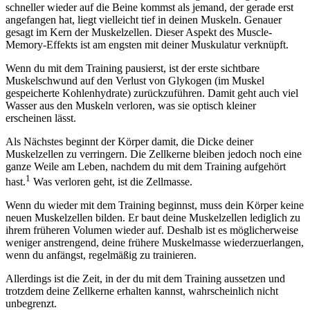
schneller wieder auf die Beine kommst als jemand, der gerade erst
angefangen hat, liegt vielleicht tief in deinen Muskeln. Genauer
gesagt im Kern der Muskelzellen. Dieser Aspekt des Muscle-
Memory-Effekts ist am engsten mit deiner Muskulatur verknüpft.
Wenn du mit dem Training pausierst, ist der erste sichtbare
Muskelschwund auf den Verlust von Glykogen (im Muskel
gespeicherte Kohlenhydrate) zurückzuführen. Damit geht auch viel
Wasser aus den Muskeln verloren, was sie optisch kleiner
erscheinen lässt.
Als Nächstes beginnt der Körper damit, die Dicke deiner
Muskelzellen zu verringern. Die Zellkerne bleiben jedoch noch eine
ganze Weile am Leben, nachdem du mit dem Training aufgehört
1
hast.
Was verloren geht, ist die Zellmasse.
Wenn du wieder mit dem Training beginnst, muss dein Körper keine
neuen Muskelzellen bilden. Er baut deine Muskelzellen lediglich zu
ihrem früheren Volumen wieder auf. Deshalb ist es möglicherweise
weniger anstrengend, deine frühere Muskelmasse wiederzuerlangen,
wenn du anfängst, regelmäßig zu trainieren.
Allerdings ist die Zeit, in der du mit dem Training aussetzen und
trotzdem deine Zellkerne erhalten kannst, wahrscheinlich nicht
unbegrenzt.