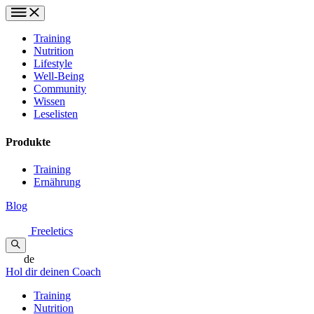
Training
Nutrition
Lifestyle
Well-Being
Community
Wissen
Leselisten
Produkte
Training
Ernährung
Blog
Freeletics
de
Hol dir deinen Coach
Training
Nutrition