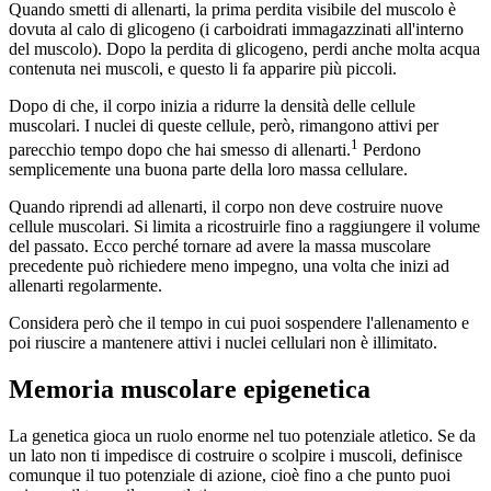
Quando smetti di allenarti, la prima perdita visibile del muscolo è
dovuta al calo di glicogeno (i carboidrati immagazzinati all'interno
del muscolo). Dopo la perdita di glicogeno, perdi anche molta acqua
contenuta nei muscoli, e questo li fa apparire più piccoli.
Dopo di che, il corpo inizia a ridurre la densità delle cellule
muscolari. I nuclei di queste cellule, però, rimangono attivi per
1
parecchio tempo dopo che hai smesso di allenarti.
Perdono
semplicemente una buona parte della loro massa cellulare.
Quando riprendi ad allenarti, il corpo non deve costruire nuove
cellule muscolari. Si limita a ricostruirle fino a raggiungere il volume
del passato. Ecco perché tornare ad avere la massa muscolare
precedente può richiedere meno impegno, una volta che inizi ad
allenarti regolarmente.
Considera però che il tempo in cui puoi sospendere l'allenamento e
poi riuscire a mantenere attivi i nuclei cellulari non è illimitato.
Memoria muscolare epigenetica
La genetica gioca un ruolo enorme nel tuo potenziale atletico. Se da
un lato non ti impedisce di costruire o scolpire i muscoli, definisce
comunque il tuo potenziale di azione, cioè fino a che punto puoi