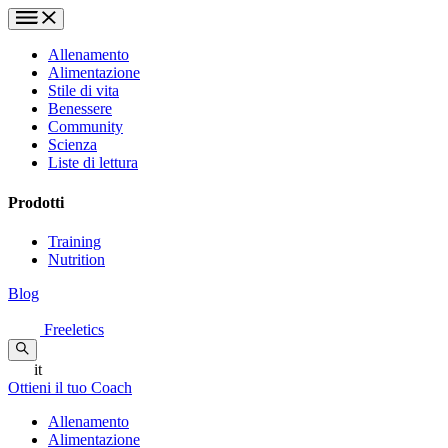
Allenamento
Alimentazione
Stile di vita
Benessere
Community
Scienza
Liste di lettura
Prodotti
Training
Nutrition
Blog
Freeletics
it
Ottieni il tuo Coach
Allenamento
Alimentazione