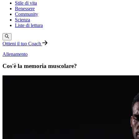
Stile di vita
Benessere
Community
Scienza
Liste di lettura
Ottieni il tuo Coach
Allenamento
Cos'è la memoria muscolare?