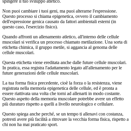
spingere il tuo sviluppo atletico.
Non puoi cambiare i tuoi geni, ma puoi alterarne l'espressione.
Questo processo si chiama epigenetica, ovvero il cambiamento
dell'espressione genica causato da fattori ambientali esterni (in
questo caso, l'esercizio fisico).
Quando affronti un allenamento atletico, all'interno delle cellule
muscolari si verifica un processo chiamato metilazione. Una sorta di
etichetta chimica, il gruppo metile, si aggancia al genoma delle
cellule muscolari.
Questa etichetta viene ereditata anche dalle future cellule muscolari.
In pratica, essa registra l'adattamento legato all'allenamento per le
future generazioni delle cellule muscolari.
La tua forma fisica precedente, cioè la forza o la resistenza, viene
registrata nella memoria epigenetica delle cellule, ed è pronta a
essere riattivata una volta che torni ad allenarti in modo costante.
Questo aspetto della memoria muscolare potrebbe avere un effetto
più duraturo rispetto a quelli a livello neurologico e cellulare.
Questo spiega anche perché, se un tempo ti allenavi con costanza,
potresti avere più facilità a ritrovare la vecchia forma fisica, rispetto a
chi non ha mai praticato sport.