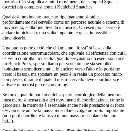
motorio. Ciò si applica a tutti i movimenti, dai semplici Squats a
esercizi più complessi come i Kettlebell Snatches.
Qualsiasi movimento praticato ripetutamente si radica
profondamente nel cervello come un percorso neurale o schema di
movimento, e alla fine diventa inconscio. Un esempio classico è
andare in bicicletta: una volta imparato, è quasi impossibile
dimenticarlo.
Una buona parte di ciò che chiamiamo “forza” si basa sulla
coordinazione neuromuscolare, che equivale all'efficienza con cui il
cervello controlla i muscoli. Quando eseguiamo un esercizio come
un Bench Press, spesso diamo per scontato che sia semplice
(spingiamo semplicemente il bilanciere verso l'alto e lo portiamo
verso il basso), ma spostare un peso è in realtà un processo molto
complesso, durante il quale il nostro cervello deve coordinarsi e
attivare numerosi percorsi neurologici.
Se forse, quando parliamo dell'aspetto neurologico della memoria
muscolare, si pensa più a dei movimenti di coordinazione, come la
giocoleria, la memoria è essenziale anche nelle prestazioni di forza.
Ovviamente anche la massa muscolare svolge un ruolo importante
(non puoi coordinare la forza di una massa muscolare che non
hai...).
Quando fai una pausa più lunga dall'attività fisica e poi torni ad