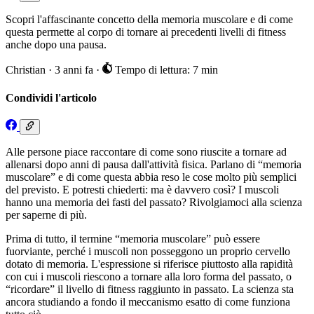
Scopri l'affascinante concetto della memoria muscolare e di come
questa permette al corpo di tornare ai precedenti livelli di fitness
anche dopo una pausa.
Christian
·
3 anni fa
·
Tempo di lettura: 7 min
Condividi l'articolo
Alle persone piace raccontare di come sono riuscite a tornare ad
allenarsi dopo anni di pausa dall'attività fisica. Parlano di “memoria
muscolare” e di come questa abbia reso le cose molto più semplici
del previsto. E potresti chiederti: ma è davvero così? I muscoli
hanno una memoria dei fasti del passato? Rivolgiamoci alla scienza
per saperne di più.
Prima di tutto, il termine “memoria muscolare” può essere
fuorviante, perché i muscoli non posseggono un proprio cervello
dotato di memoria. L'espressione si riferisce piuttosto alla rapidità
con cui i muscoli riescono a tornare alla loro forma del passato, o
“ricordare” il livello di fitness raggiunto in passato. La scienza sta
ancora studiando a fondo il meccanismo esatto di come funziona