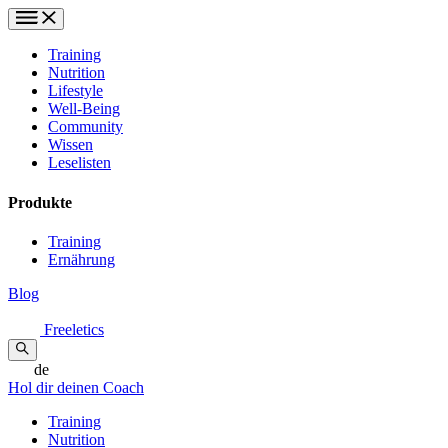
Training
Nutrition
Lifestyle
Well-Being
Community
Wissen
Leselisten
Produkte
Training
Ernährung
Blog
Freeletics
de
Hol dir deinen Coach
Training
Nutrition