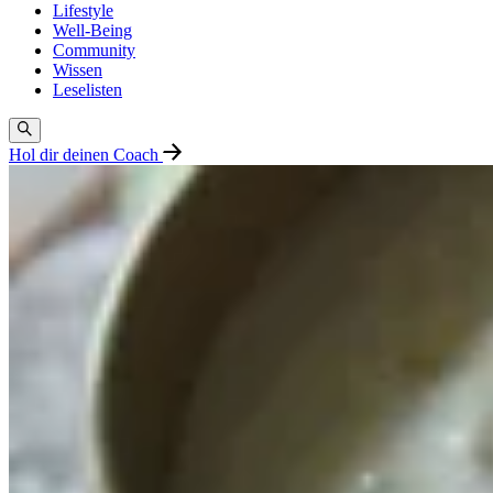
Lifestyle
Well-Being
Community
Wissen
Leselisten
Hol dir deinen Coach