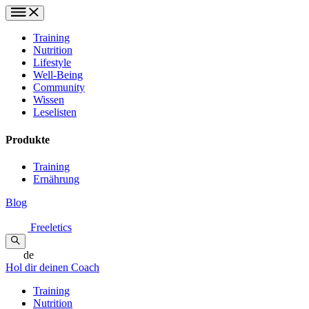
Training
Nutrition
Lifestyle
Well-Being
Community
Wissen
Leselisten
Produkte
Training
Ernährung
Blog
Freeletics
de
Hol dir deinen Coach
Training
Nutrition