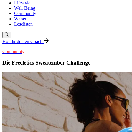
Lifestyle
Well-Being
Community
Wissen
Leselisten
Hol dir deinen Coach
Community
Die Freeletics Sweatember Challenge