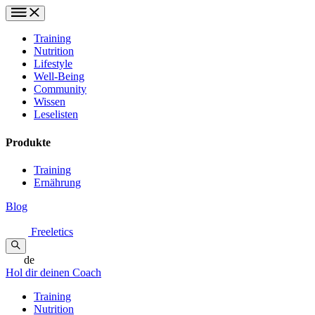
Training
Nutrition
Lifestyle
Well-Being
Community
Wissen
Leselisten
Produkte
Training
Ernährung
Blog
Freeletics
de
Hol dir deinen Coach
Training
Nutrition