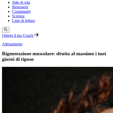
Stile di vita
Benessere
Community
Scienza
Liste di lettura
Ottieni il tuo Coach
Allenamento
Rigenerazione muscolare: sfrutta al massimo i tuoi
giorni di riposo