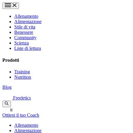
Allenamento
Alimentazione
Stile di vita
Benessere
Community
Scienza
Liste di lettura
Prodotti
Training
Nutrition
Blog
Freeletics
it
Ottieni il tuo Coach
Allenamento
Alimentazione