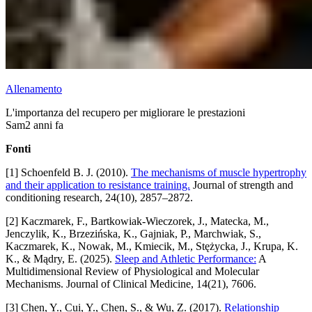
Allenamento
L'importanza del recupero per migliorare le prestazioni
Sam
2 anni fa
Fonti
[1] Schoenfeld B. J. (2010).
The mechanisms of muscle hypertrophy
and their application to resistance training.
Journal of strength and
conditioning research, 24(10), 2857–2872.
[2] Kaczmarek, F., Bartkowiak-Wieczorek, J., Matecka, M.,
Jenczylik, K., Brzezińska, K., Gajniak, P., Marchwiak, S.,
Kaczmarek, K., Nowak, M., Kmiecik, M., Stężycka, J., Krupa, K.
K., & Mądry, E. (2025).
Sleep and Athletic Performance:
A
Multidimensional Review of Physiological and Molecular
Mechanisms. Journal of Clinical Medicine, 14(21), 7606.
[3] Chen, Y., Cui, Y., Chen, S., & Wu, Z. (2017).
Relationship