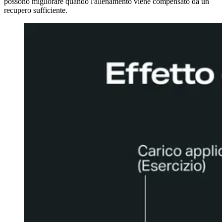
possono migliorare quando l'allenamento viene compensato da un
recupero sufficiente.