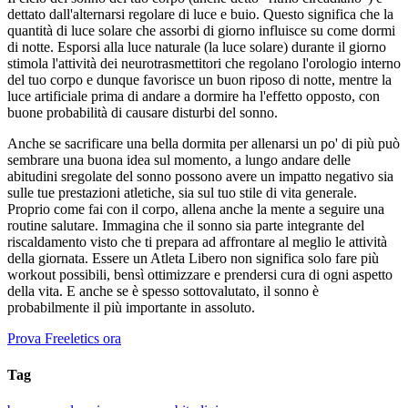
dettato dall'alternarsi regolare di luce e buio. Questo significa che la
quantità di luce solare che assorbi di giorno influisce su come dormi
di notte. Esporsi alla luce naturale (la luce solare) durante il giorno
stimola l'attività dei neurotrasmettitori che regolano l'orologio interno
del tuo corpo e dunque favorisce un buon riposo di notte, mentre la
luce artificiale prima di andare a dormire ha l'effetto opposto, con
buone probabilità di causare disturbi del sonno.
Anche se sacrificare una bella dormita per allenarsi un po' di più può
sembrare una buona idea sul momento, a lungo andare delle
abitudini sregolate del sonno possono avere un impatto negativo sia
sulle tue prestazioni atletiche, sia sul tuo stile di vita generale.
Proprio come fai con il corpo, allena anche la mente a seguire una
routine salutare. Immagina che il sonno sia parte integrante del
riscaldamento visto che ti prepara ad affrontare al meglio le attività
della giornata. Essere un Atleta Libero non significa solo fare più
workout possibili, bensì ottimizzare e prendersi cura di ogni aspetto
della vita. E anche se è spesso sottovalutato, il sonno è
probabilmente il più importante in assoluto.
Prova Freeletics ora
Tag