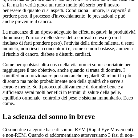
si fa, ma in verità gioca un ruolo molto più serio per il nostro
benessere di quanto ci si aspetti. Condiziona l'umore, la capacità di
perdere peso, il processo d'invecchiamento, le prestazioni e può
anche prevenire il cancro.
La mancanza di un riposo adeguato ha effetti negativi: la produttività
diminuisce, l'ormone dello stress detto cortisolo cresce (con il
risultato di farti prendere peso), l'attività della tiroide rallenta, ti senti
inquieto, non riesci a concentrarti e, come se non bastasse, aumenta
il rischio di cancro, diabete e disturbi cardiaci.
Come per qualsiasi altra cosa nella vita non ci sono scorciatoie per
raggiungere il tuo obiettivo, anche quando si tratta di dormire. I
sonniferi non funzionano: possono anche regalarti 30 minuti in più
di sonno ma molto probabilmente non della qualità che serve a
corpo e mente. Se ti preoccupi attivamente di dormire bene e a
sufficienza avrai molti benefici in termini di salute della pelle,
equilibrio ormonale, controllo del peso e sistema immunitario. Ecco
come...
La scienza del sonno in breve
Ci sono due categorie base di sonno: REM (Rapid Eye Movement)
e non-REM. Quando ci addormentiamo attraversiamo 3 fasi di non-