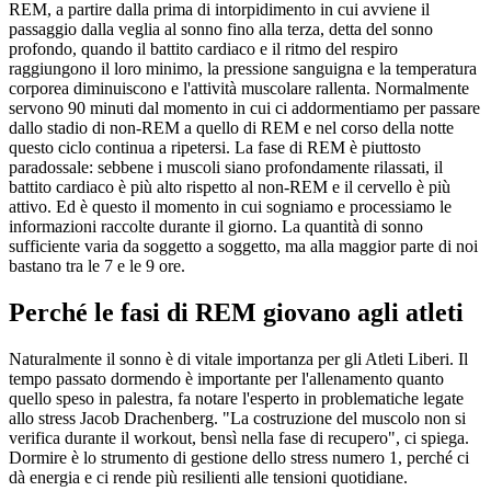
REM, a partire dalla prima di intorpidimento in cui avviene il
passaggio dalla veglia al sonno fino alla terza, detta del sonno
profondo, quando il battito cardiaco e il ritmo del respiro
raggiungono il loro minimo, la pressione sanguigna e la temperatura
corporea diminuiscono e l'attività muscolare rallenta. Normalmente
servono 90 minuti dal momento in cui ci addormentiamo per passare
dallo stadio di non-REM a quello di REM e nel corso della notte
questo ciclo continua a ripetersi. La fase di REM è piuttosto
paradossale: sebbene i muscoli siano profondamente rilassati, il
battito cardiaco è più alto rispetto al non-REM e il cervello è più
attivo. Ed è questo il momento in cui sogniamo e processiamo le
informazioni raccolte durante il giorno. La quantità di sonno
sufficiente varia da soggetto a soggetto, ma alla maggior parte di noi
bastano tra le 7 e le 9 ore.
Perché le fasi di REM giovano agli atleti
Naturalmente il sonno è di vitale importanza per gli Atleti Liberi. Il
tempo passato dormendo è importante per l'allenamento quanto
quello speso in palestra, fa notare l'esperto in problematiche legate
allo stress Jacob Drachenberg. "La costruzione del muscolo non si
verifica durante il workout, bensì nella fase di recupero", ci spiega.
Dormire è lo strumento di gestione dello stress numero 1, perché ci
dà energia e ci rende più resilienti alle tensioni quotidiane.