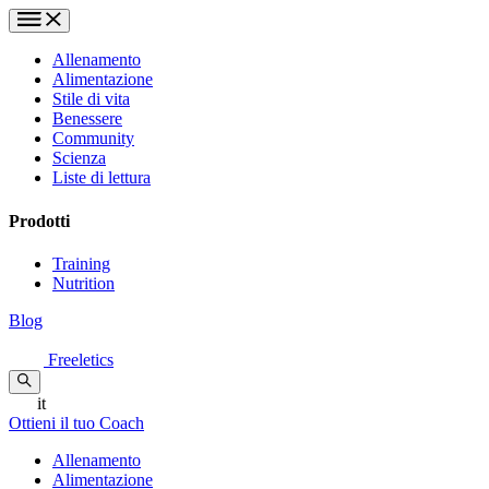
Allenamento
Alimentazione
Stile di vita
Benessere
Community
Scienza
Liste di lettura
Prodotti
Training
Nutrition
Blog
Freeletics
it
Ottieni il tuo Coach
Allenamento
Alimentazione