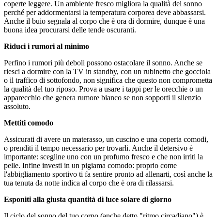
coperte leggere. Un ambiente fresco migliora la qualità del sonno
perché per addormentarsi la temperatura corporea deve abbassarsi.
Anche il buio segnala al corpo che è ora di dormire, dunque è una
buona idea procurarsi delle tende oscuranti.
Riduci i rumori al minimo
Perfino i rumori più deboli possono ostacolare il sonno. Anche se
riesci a dormire con la TV in standby, con un rubinetto che gocciola
o il traffico di sottofondo, non significa che questo non comprometta
la qualità del tuo riposo. Prova a usare i tappi per le orecchie o un
apparecchio che genera rumore bianco se non sopporti il silenzio
assoluto.
Mettiti comodo
Assicurati di avere un materasso, un cuscino e una coperta comodi,
o prenditi il tempo necessario per trovarli. Anche il detersivo è
importante: scegline uno con un profumo fresco e che non irriti la
pelle. Infine investi in un pigiama comodo: proprio come
l'abbigliamento sportivo ti fa sentire pronto ad allenarti, così anche la
tua tenuta da notte indica al corpo che è ora di rilassarsi.
Esponiti alla giusta quantità di luce solare di giorno
Il ciclo del sonno del tuo corpo (anche detto "ritmo circadiano") è