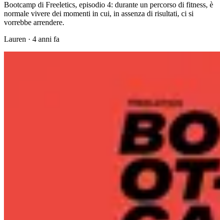
Bootcamp di Freeletics, episodio 4: durante un percorso di fitness, è
normale vivere dei momenti in cui, in assenza di risultati, ci si
vorrebbe arrendere.
Lauren
·
4 anni fa