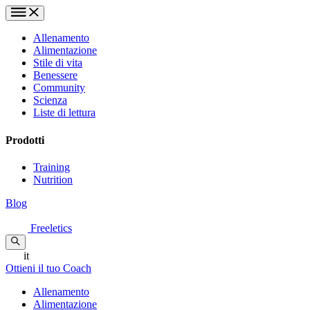
Allenamento
Alimentazione
Stile di vita
Benessere
Community
Scienza
Liste di lettura
Prodotti
Training
Nutrition
Blog
Freeletics
it
Ottieni il tuo Coach
Allenamento
Alimentazione