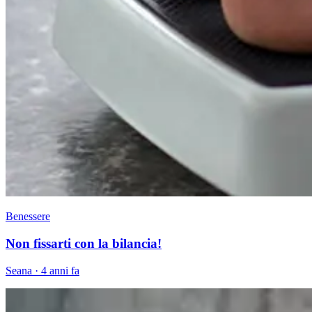
Benessere
Non fissarti con la bilancia!
Seana
·
4 anni fa