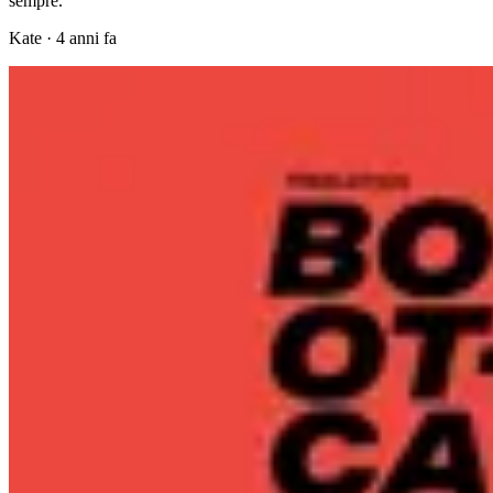
sempre.
Kate
·
4 anni fa