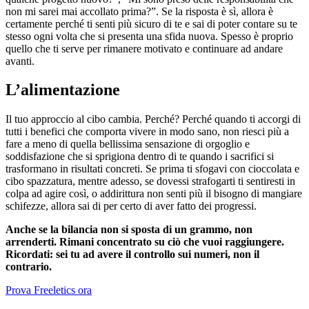
non mi sarei mai accollato prima?”. Se la risposta è sì, allora è
certamente perché ti senti più sicuro di te e sai di poter contare su te
stesso ogni volta che si presenta una sfida nuova. Spesso è proprio
quello che ti serve per rimanere motivato e continuare ad andare
avanti.
L’alimentazione
Il tuo approccio al cibo cambia. Perché? Perché quando ti accorgi di
tutti i benefici che comporta vivere in modo sano, non riesci più a
fare a meno di quella bellissima sensazione di orgoglio e
soddisfazione che si sprigiona dentro di te quando i sacrifici si
trasformano in risultati concreti. Se prima ti sfogavi con cioccolata e
cibo spazzatura, mentre adesso, se dovessi strafogarti ti sentiresti in
colpa ad agire così, o addirittura non senti più il bisogno di mangiare
schifezze, allora sai di per certo di aver fatto dei progressi.
Anche se la bilancia non si sposta di un grammo, non
arrenderti. Rimani concentrato su ciò che vuoi raggiungere.
Ricordati: sei tu ad avere il controllo sui numeri, non il
contrario.
Prova Freeletics ora