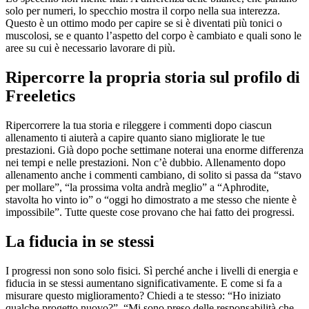
solo per numeri, lo specchio mostra il corpo nella sua interezza.
Questo è un ottimo modo per capire se si è diventati più tonici o
muscolosi, se e quanto l’aspetto del corpo è cambiato e quali sono le
aree su cui è necessario lavorare di più.
Ripercorre la propria storia sul profilo di
Freeletics
Ripercorrere la tua storia e rileggere i commenti dopo ciascun
allenamento ti aiuterà a capire quanto siano migliorate le tue
prestazioni. Già dopo poche settimane noterai una enorme differenza
nei tempi e nelle prestazioni. Non c’è dubbio. Allenamento dopo
allenamento anche i commenti cambiano, di solito si passa da “stavo
per mollare”, “la prossima volta andrà meglio” a “Aphrodite,
stavolta ho vinto io” o “oggi ho dimostrato a me stesso che niente è
impossibile”. Tutte queste cose provano che hai fatto dei progressi.
La fiducia in se stessi
I progressi non sono solo fisici. Sì perché anche i livelli di energia e
fiducia in se stessi aumentano significativamente. E come si fa a
misurare questo miglioramento? Chiedi a te stesso: “Ho iniziato
qualche progetto nuovo?”, “Mi sono preso delle responsabilità che