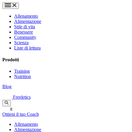
Allenamento
Alimentazione
Stile di vita
Benessere
Community
Scienza
Liste di lettura
Prodotti
Training
Nutrition
Blog
Freeletics
it
Ottieni il tuo Coach
Allenamento
Alimentazione