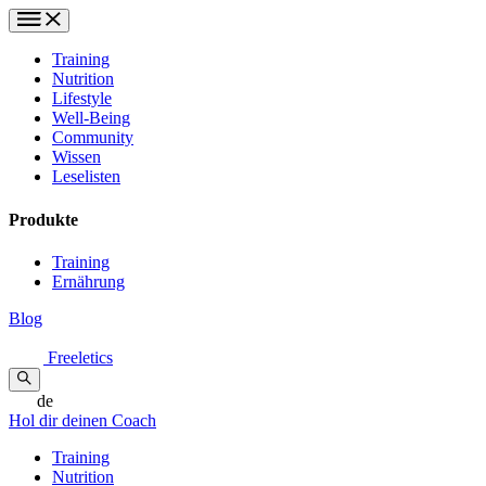
Training
Nutrition
Lifestyle
Well-Being
Community
Wissen
Leselisten
Produkte
Training
Ernährung
Blog
Freeletics
de
Hol dir deinen Coach
Training
Nutrition