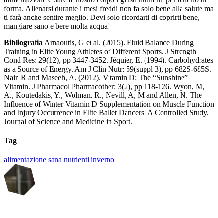
forma. Allenarsi durante i mesi freddi non fa solo bene alla salute ma
ti farà anche sentire meglio. Devi solo ricordarti di coprirti bene,
mangiare sano e bere molta acqua!
Bibliografia
Arnaoutis, G et al. (2015). Fluid Balance During
Training in Elite Young Athletes of Different Sports. J Strength
Cond Res: 29(12), pp 3447-3452. Jéquier, E. (1994). Carbohydrates
as a Source of Energy. Am J Clin Nutr: 59(suppl 3), pp 682S-685S.
Nair, R and Maseeh, A. (2012). Vitamin D: The “Sunshine”
Vitamin. J Pharmacol Pharmacother: 3(2), pp 118-126. Wyon, M,
A., Koutedakis, Y., Wolman, R., Nevill, A, M and Allen, N. The
Influence of Winter Vitamin D Supplementation on Muscle Function
and Injury Occurrence in Elite Ballet Dancers: A Controlled Study.
Journal of Science and Medicine in Sport.
Tag
alimentazione sana
nutrienti
inverno