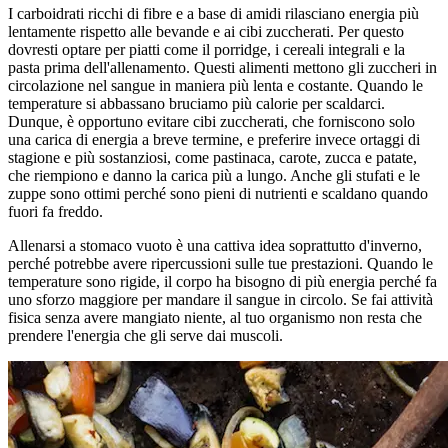
I carboidrati ricchi di fibre e a base di amidi rilasciano energia più
lentamente rispetto alle bevande e ai cibi zuccherati. Per questo
dovresti optare per piatti come il porridge, i cereali integrali e la
pasta prima dell'allenamento. Questi alimenti mettono gli zuccheri in
circolazione nel sangue in maniera più lenta e costante. Quando le
temperature si abbassano bruciamo più calorie per scaldarci.
Dunque, è opportuno evitare cibi zuccherati, che forniscono solo
una carica di energia a breve termine, e preferire invece ortaggi di
stagione e più sostanziosi, come pastinaca, carote, zucca e patate,
che riempiono e danno la carica più a lungo. Anche gli stufati e le
zuppe sono ottimi perché sono pieni di nutrienti e scaldano quando
fuori fa freddo.
Allenarsi a stomaco vuoto è una cattiva idea soprattutto d'inverno,
perché potrebbe avere ripercussioni sulle tue prestazioni. Quando le
temperature sono rigide, il corpo ha bisogno di più energia perché fa
uno sforzo maggiore per mandare il sangue in circolo. Se fai attività
fisica senza avere mangiato niente, al tuo organismo non resta che
prendere l'energia che gli serve dai muscoli.