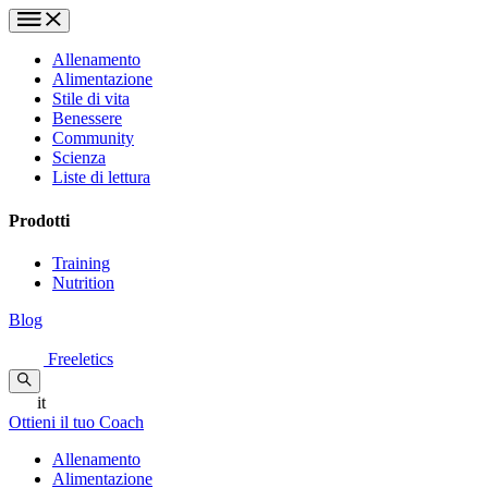
Allenamento
Alimentazione
Stile di vita
Benessere
Community
Scienza
Liste di lettura
Prodotti
Training
Nutrition
Blog
Freeletics
it
Ottieni il tuo Coach
Allenamento
Alimentazione