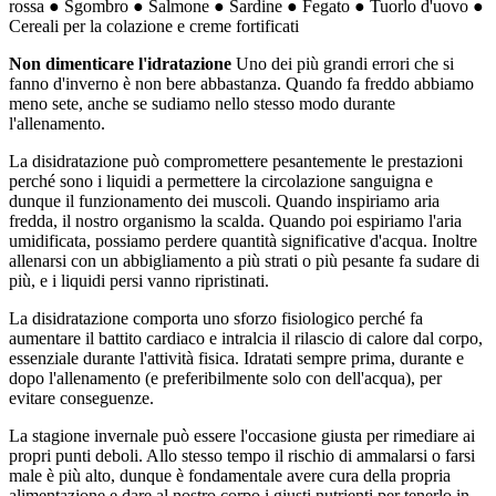
rossa ● Sgombro ● Salmone ● Sardine ● Fegato ● Tuorlo d'uovo ●
Cereali per la colazione e creme fortificati
Non dimenticare l'idratazione
Uno dei più grandi errori che si
fanno d'inverno è non bere abbastanza. Quando fa freddo abbiamo
meno sete, anche se sudiamo nello stesso modo durante
l'allenamento.
La disidratazione può compromettere pesantemente le prestazioni
perché sono i liquidi a permettere la circolazione sanguigna e
dunque il funzionamento dei muscoli. Quando inspiriamo aria
fredda, il nostro organismo la scalda. Quando poi espiriamo l'aria
umidificata, possiamo perdere quantità significative d'acqua. Inoltre
allenarsi con un abbigliamento a più strati o più pesante fa sudare di
più, e i liquidi persi vanno ripristinati.
La disidratazione comporta uno sforzo fisiologico perché fa
aumentare il battito cardiaco e intralcia il rilascio di calore dal corpo,
essenziale durante l'attività fisica. Idratati sempre prima, durante e
dopo l'allenamento (e preferibilmente solo con dell'acqua), per
evitare conseguenze.
La stagione invernale può essere l'occasione giusta per rimediare ai
propri punti deboli. Allo stesso tempo il rischio di ammalarsi o farsi
male è più alto, dunque è fondamentale avere cura della propria
alimentazione e dare al nostro corpo i giusti nutrienti per tenerlo in