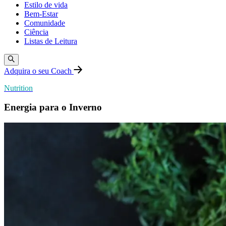
Estilo de vida
Bem-Estar
Comunidade
Ciência
Listas de Leitura
Adquira o seu Coach
Nutrition
Energia para o Inverno