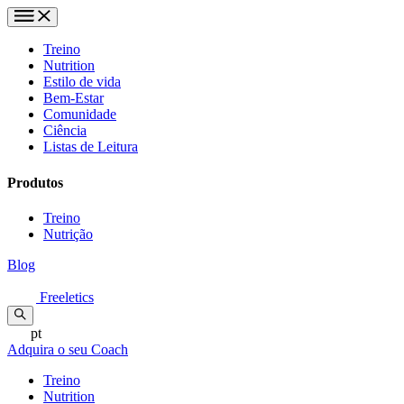
Treino
Nutrition
Estilo de vida
Bem-Estar
Comunidade
Ciência
Listas de Leitura
Produtos
Treino
Nutrição
Blog
Freeletics
pt
Adquira o seu Coach
Treino
Nutrition