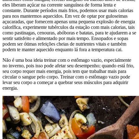
eles liberam açúcar na corrente sanguínea de forma lenta e
constante. Durante períodos mais frios, podemos usar mais calorias
para nos mantermos aquecidos. Em vez de optar por guloseimas
açucaradas, que fornecem apenas uma pequena explosão de energia
calorífica, experimente tubérculos da estação com mais calorias, tais
como pastinagas, cenouras, abóboras e batatas, para te ajudarem a se
sentir satisfeito e alimentado por mais tempo. Ensopados e sopas
podem ser ótimas refeições cheias de nutrientes vitais e também
podem te manter aquecido enquanto lá fora a temperatura cai.
Não é uma boa ideia treinar com o estômago vazio, especialmente
no inverno, pois isso pode afetar seu desempenho; quando está frio,
seu corpo requer mais energia, pois tem que trabalhar mais para
circular o sangue pelo corpo. Treinar com o estômago vazio pode
levar seu corpo a começar a quebrar seus músculos para adquirir
energia.