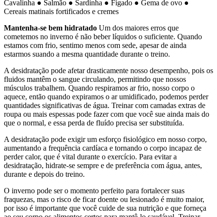
Cavalinha ● Salmão ● Sardinha ● Fígado ● Gema de ovo ●
Cereais matinais fortificados e cremes
Mantenha-se bem hidratado
Um dos maiores erros que
cometemos no inverno é não beber líquidos o suficiente. Quando
estamos com frio, sentimo menos com sede, apesar de ainda
estarmos suando a mesma quantidade durante o treino.
A desidratação pode afetar drasticamente nosso desempenho, pois os
fluidos mantêm o sangue circulando, permitindo que nossos
músculos trabalhem. Quando respiramos ar frio, nosso corpo o
aquece, então quando expiramos o ar umidificado, podemos perder
quantidades significativas de água. Treinar com camadas extras de
roupa ou mais espessas pode fazer com que você sue ainda mais do
que o normal, e essa perda de fluído precisa ser substituída.
A desidratação pode exigir um esforço fisiológico em nosso corpo,
aumentando a frequência cardíaca e tornando o corpo incapaz de
perder calor, que é vital durante o exercício. Para evitar a
desidratação, hidrate-se sempre e de preferência com água, antes,
durante e depois do treino.
O inverno pode ser o momento perfeito para fortalecer suas
fraquezas, mas o risco de ficar doente ou lesionado é muito maior,
por isso é importante que você cuide de sua nutrição e que forneça
ao seu corpo os alimentos certos para mantê-lo saudável. Treinar