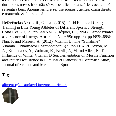
durante os meses frios não só vai beneficiar sua saúde, você também
se sentirá bem. Apenas lembre-se, use roupas quentes, coma direito
e mantenha-se hidratado!
Referências
Arnaoutis, G et al. (2015). Fluid Balance During
Training in Elite Young Athletes of Different Sports. J Strength
Cond Res: 29(12), pp 3447-3452. Jéquier, E. (1994). Carbohydrates
as a Source of Energy. Am J Clin Nutr: 59(suppl 3), pp 682S-685S.
Nair, R and Maseeh, A. (2012). Vitamin D: The “Sunshine”
Vitamin. J Pharmacol Pharmacother: 3(2), pp 118-126. Wyon, M,
A., Koutedakis, Y., Wolman, R., Nevill, A, M and Allen, N. The
Influence of Winter Vitamin D Supplementation on Muscle Function
and Injury Occurrence in Elite Ballet Dancers: A Controlled Study.
Journal of Science and Medicine in Sport.
Tags
alimentação saudável
inverno
nutrientes