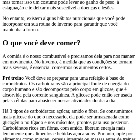
mas tornar isso um costume pode levar ao ganho de peso, à
estagnação e te deixar mais suscetível a doenças e lesões.
No entanto, existem alguns hábitos nutricionais que você pode
incorporar em sua rotina de inverno para garantir que você
mantenha a forma.
O que você deve comer?
A comida é o nosso combustível e precisamos dela para nos manter
em movimento. No inverno, à medida que as condições se tornam
mais severas, é essencial comermos os alimentos certos.
Pré treino
Você deve se preparar para uma refeição à base de
carboidratos. Os carboidratos são a principal fonte de energia do
corpo humano e são decompostos pelo corpo em glicose, que é
absorvida pela corrente sanguínea. A glicose pode então ser usada
pelas células para abastecer nossas atividades do dia a dia.
Há 3 tipos de carboidratos: açúcar, amido e fibra. Se consumirmos
mais glicose do que o necessário, ela pode ser armazenada como
glicogênio no fígado e nos músculos, prontos para uso posterior.
Carboidratos ricos em fibras, com amido, liberam energia mais
lentamente que alimentos e bebidas açucarados. Portanto, opte por
alimentos como mingau, cereais integrais ou massas antes de treinar,