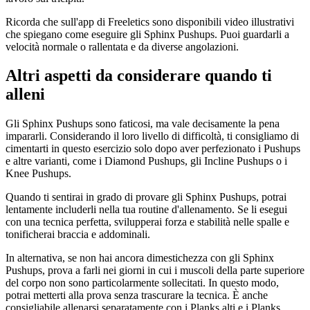
Ricorda che sull'app di Freeletics sono disponibili video illustrativi
che spiegano come eseguire gli Sphinx Pushups. Puoi guardarli a
velocità normale o rallentata e da diverse angolazioni.
Altri aspetti da considerare quando ti
alleni
Gli Sphinx Pushups sono faticosi, ma vale decisamente la pena
impararli. Considerando il loro livello di difficoltà, ti consigliamo di
cimentarti in questo esercizio solo dopo aver perfezionato i Pushups
e altre varianti, come i Diamond Pushups, gli Incline Pushups o i
Knee Pushups.
Quando ti sentirai in grado di provare gli Sphinx Pushups, potrai
lentamente includerli nella tua routine d'allenamento. Se li esegui
con una tecnica perfetta, svilupperai forza e stabilità nelle spalle e
tonificherai braccia e addominali.
In alternativa, se non hai ancora dimestichezza con gli Sphinx
Pushups, prova a farli nei giorni in cui i muscoli della parte superiore
del corpo non sono particolarmente sollecitati. In questo modo,
potrai metterti alla prova senza trascurare la tecnica. È anche
consigliabile allenarsi separatamente con i Planks alti e i Planks,