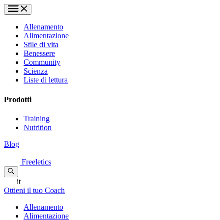
Allenamento
Alimentazione
Stile di vita
Benessere
Community
Scienza
Liste di lettura
Prodotti
Training
Nutrition
Blog
Freeletics
it
Ottieni il tuo Coach
Allenamento
Alimentazione