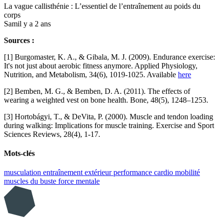
La vague callisthénie : L’essentiel de l’entraînement au poids du
corps
Sam
il y a 2 ans
Sources :
[1] Burgomaster, K. A., & Gibala, M. J. (2009). Endurance exercise:
It's not just about aerobic fitness anymore. Applied Physiology,
Nutrition, and Metabolism, 34(6), 1019-1025. Available
here
[2] Bemben, M. G., & Bemben, D. A. (2011). The effects of
wearing a weighted vest on bone health. Bone, 48(5), 1248–1253.
[3] Hortobágyi, T., & DeVita, P. (2000). Muscle and tendon loading
during walking: Implications for muscle training. Exercise and Sport
Sciences Reviews, 28(4), 1-17.
Mots-clés
musculation
entraînement extérieur
performance
cardio
mobilité
muscles du buste
force mentale