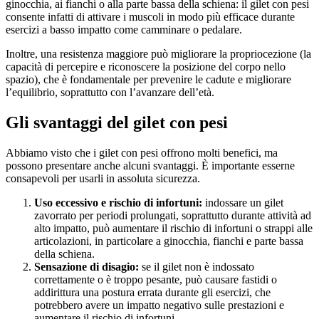
ginocchia, ai fianchi o alla parte bassa della schiena: il gilet con pesi
consente infatti di attivare i muscoli in modo più efficace durante
esercizi a basso impatto come camminare o pedalare.
Inoltre, una resistenza maggiore può migliorare la propriocezione (la
capacità di percepire e riconoscere la posizione del corpo nello
spazio), che è fondamentale per prevenire le cadute e migliorare
l’equilibrio, soprattutto con l’avanzare dell’età.
Gli svantaggi del gilet con pesi
Abbiamo visto che i gilet con pesi offrono molti benefici, ma
possono presentare anche alcuni svantaggi. È importante esserne
consapevoli per usarli in assoluta sicurezza.
Uso eccessivo e rischio di infortuni:
indossare un gilet
zavorrato per periodi prolungati, soprattutto durante attività ad
alto impatto, può aumentare il rischio di infortuni o strappi alle
articolazioni, in particolare a ginocchia, fianchi e parte bassa
della schiena.
Sensazione di disagio:
se il gilet non è indossato
correttamente o è troppo pesante, può causare fastidi o
addirittura una postura errata durante gli esercizi, che
potrebbero avere un impatto negativo sulle prestazioni e
aumentare il rischio di infortuni.