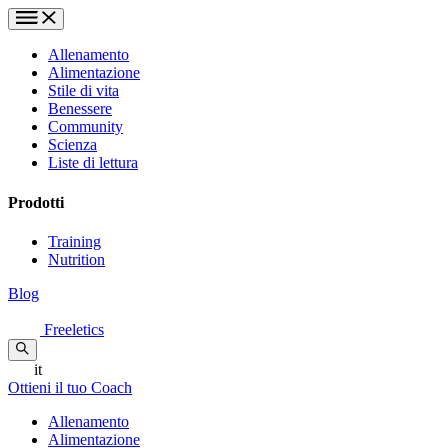
Allenamento
Alimentazione
Stile di vita
Benessere
Community
Scienza
Liste di lettura
Prodotti
Training
Nutrition
Blog
Freeletics
it
Ottieni il tuo Coach
Allenamento
Alimentazione