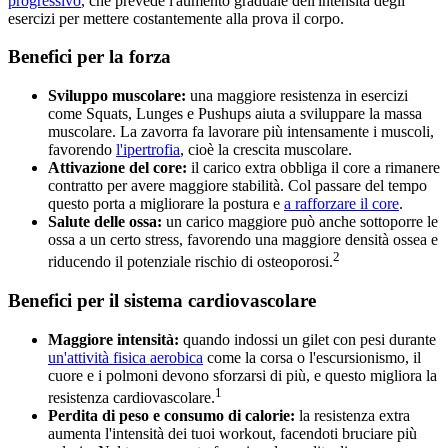
progressivo
, che prevede l'aumento graduale dell'intensità degli
esercizi per mettere costantemente alla prova il corpo.
Benefici per la forza
Sviluppo muscolare:
una maggiore resistenza in esercizi
come Squats, Lunges e Pushups aiuta a sviluppare la massa
muscolare. La zavorra fa lavorare più intensamente i muscoli,
favorendo
l'ipertrofia
, cioè la crescita muscolare.
Attivazione del core:
il carico extra obbliga il core a rimanere
contratto per avere maggiore stabilità. Col passare del tempo
questo porta a migliorare la postura e
a rafforzare il core
.
Salute delle ossa:
un carico maggiore può anche sottoporre le
ossa a un certo stress, favorendo una maggiore densità ossea e
2
riducendo il potenziale rischio di osteoporosi.
Benefici per il sistema cardiovascolare
Maggiore intensità:
quando indossi un gilet con pesi durante
un'attività fisica
aerobica
come la corsa o l'escursionismo, il
cuore e i polmoni devono sforzarsi di più, e questo migliora la
1
resistenza cardiovascolare.
Perdita di peso e consumo di calorie:
la resistenza extra
aumenta l'intensità dei tuoi workout, facendoti bruciare più