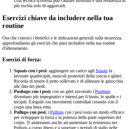
Una tecnica scorretta può causare infortuni e una resistenza in
più rischia solo di aggravarli.
Esercizi chiave da includere nella tua
routine
Ora che conosci i benefici e le indicazioni generali sulla sicurezza,
approfondiamo gli esercizi che puoi includere nella tua routine
d'allenamento.
Esercizi di forza:
Squats con i pesi:
aggiungere un carico agli
Squats
fa
lavorare quadricipiti, muscoli posteriori della coscia e glutei.
Ricorda di tenere il petto sollevato e di allineare le ginocchia
alle dita dei piedi.
Pushups con i pesi:
con un gilet zavorrato i
Pushups
diventano più impegnativi e intensi per il busto, le spalle e i
tricipiti. Eseguili con movimenti controllati creando con il
corpo una linea retta.
Pullups con pesi:
i
Pullups
con i pesi sono un modo efficace
per sviluppare la forza e la potenza della parte superiore del
corpo. Ti aiuteranno anche ad aumentare la resistenza nei
Pullups a corpo libero e a superare i periodi di stallo nelle