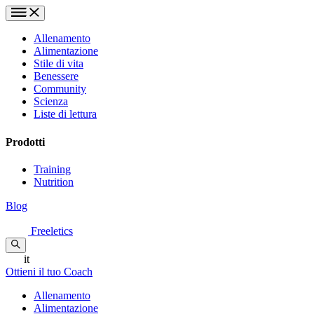
Allenamento
Alimentazione
Stile di vita
Benessere
Community
Scienza
Liste di lettura
Prodotti
Training
Nutrition
Blog
Freeletics
it
Ottieni il tuo Coach
Allenamento
Alimentazione