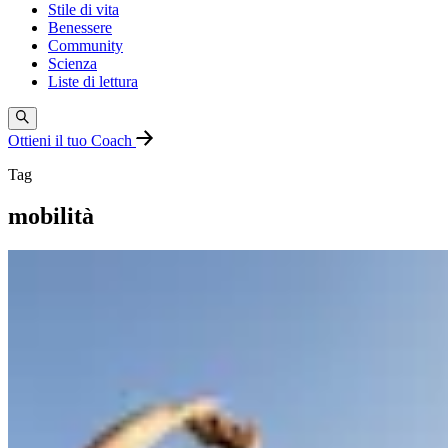
Stile di vita
Benessere
Community
Scienza
Liste di lettura
Ottieni il tuo Coach
Tag
mobilità