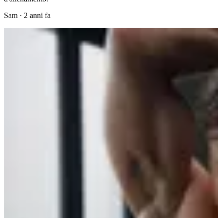
Sam
·
2 anni fa