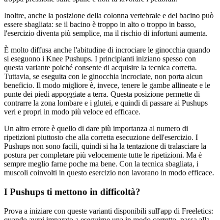
Inoltre, anche la posizione della colonna vertebrale e del bacino può
essere sbagliata: se il bacino è troppo in alto o troppo in basso,
l'esercizio diventa più semplice, ma il rischio di infortuni aumenta.
È molto diffusa anche l'abitudine di incrociare le ginocchia quando
si eseguono i Knee Pushups. I principianti iniziano spesso con
questa variante poiché consente di acquisire la tecnica corretta.
Tuttavia, se eseguita con le ginocchia incrociate, non porta alcun
beneficio. Il modo migliore è, invece, tenere le gambe allineate e le
punte dei piedi appoggiate a terra. Questa posizione permette di
contrarre la zona lombare e i glutei, e quindi di passare ai Pushups
veri e propri in modo più veloce ed efficace.
Un altro errore è quello di dare più importanza al numero di
ripetizioni piuttosto che alla corretta esecuzione dell'esercizio. I
Pushups non sono facili, quindi si ha la tentazione di tralasciare la
postura per completare più velocemente tutte le ripetizioni. Ma è
sempre meglio farne poche ma bene. Con la tecnica sbagliata, i
muscoli coinvolti in questo esercizio non lavorano in modo efficace.
I Pushups ti mettono in difficoltà?
Prova a iniziare con queste varianti disponibili sull'app di Freeletics:
quando avrai imparato a eseguirne una in modo corretto, passa alla