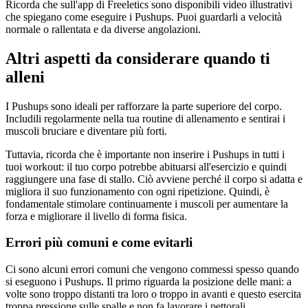
Ricorda che sull'app di Freeletics sono disponibili video illustrativi
che spiegano come eseguire i Pushups. Puoi guardarli a velocità
normale o rallentata e da diverse angolazioni.
Altri aspetti da considerare quando ti
alleni
I Pushups sono ideali per rafforzare la parte superiore del corpo.
Includili regolarmente nella tua routine di allenamento e sentirai i
muscoli bruciare e diventare più forti.
Tuttavia, ricorda che è importante non inserire i Pushups in tutti i
tuoi workout: il tuo corpo potrebbe abituarsi all'esercizio e quindi
raggiungere una fase di stallo. Ciò avviene perché il corpo si adatta e
migliora il suo funzionamento con ogni ripetizione. Quindi, è
fondamentale stimolare continuamente i muscoli per aumentare la
forza e migliorare il livello di forma fisica.
Errori più comuni e come evitarli
Ci sono alcuni errori comuni che vengono commessi spesso quando
si eseguono i Pushups. Il primo riguarda la posizione delle mani: a
volte sono troppo distanti tra loro o troppo in avanti e questo esercita
troppa pressione sulle spalle e non fa lavorare i pettorali.