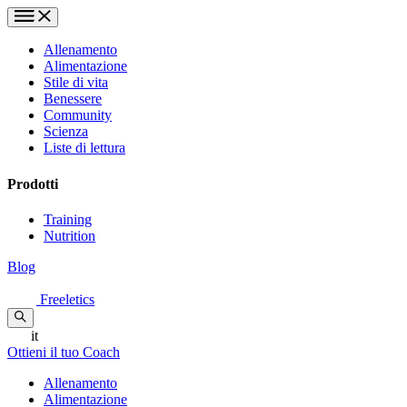
Allenamento
Alimentazione
Stile di vita
Benessere
Community
Scienza
Liste di lettura
Prodotti
Training
Nutrition
Blog
Freeletics
it
Ottieni il tuo Coach
Allenamento
Alimentazione