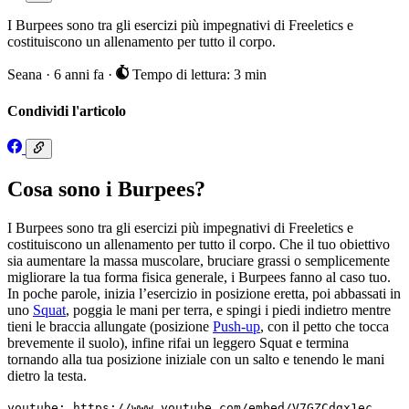
I Burpees sono tra gli esercizi più impegnativi di Freeletics e
costituiscono un allenamento per tutto il corpo.
Seana
·
6 anni fa
·
Tempo di lettura: 3 min
Condividi l'articolo
Cosa sono i Burpees?
I Burpees sono tra gli esercizi più impegnativi di Freeletics e
costituiscono un allenamento per tutto il corpo. Che il tuo obiettivo
sia aumentare la massa muscolare, bruciare grassi o semplicemente
migliorare la tua forma fisica generale, i Burpees fanno al caso tuo.
In poche parole, inizia l’esercizio in posizione eretta, poi abbassati in
uno
Squat
, poggia le mani per terra, e spingi i piedi indietro mentre
tieni le braccia allungate (posizione
Push-up
, con il petto che tocca
brevemente il suolo), infine rifai un leggero Squat e termina
tornando alla tua posizione iniziale con un salto e tenendo le mani
dietro la testa.
youtube: https://www.youtube.com/embed/V7GZCdgx1ec