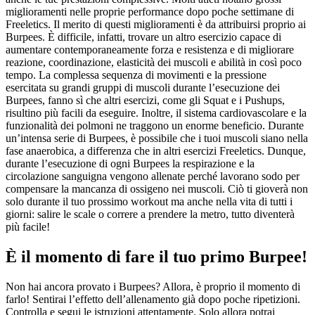
miglioramenti nelle proprie performance dopo poche settimane di
Freeletics. Il merito di questi miglioramenti è da attribuirsi proprio ai
Burpees. È difficile, infatti, trovare un altro esercizio capace di
aumentare contemporaneamente forza e resistenza e di migliorare
reazione, coordinazione, elasticità dei muscoli e abilità in così poco
tempo. La complessa sequenza di movimenti e la pressione
esercitata su grandi gruppi di muscoli durante l’esecuzione dei
Burpees, fanno sì che altri esercizi, come gli Squat e i Pushups,
risultino più facili da eseguire. Inoltre, il sistema cardiovascolare e la
funzionalità dei polmoni ne traggono un enorme beneficio. Durante
un’intensa serie di Burpees, è possibile che i tuoi muscoli siano nella
fase anaerobica, a differenza che in altri esercizi Freeletics. Dunque,
durante l’esecuzione di ogni Burpees la respirazione e la
circolazione sanguigna vengono allenate perché lavorano sodo per
compensare la mancanza di ossigeno nei muscoli. Ciò ti gioverà non
solo durante il tuo prossimo workout ma anche nella vita di tutti i
giorni: salire le scale o correre a prendere la metro, tutto diventerà
più facile!
È il momento di fare il tuo primo Burpee!
Non hai ancora provato i Burpees? Allora, è proprio il momento di
farlo! Sentirai l’effetto dell’allenamento già dopo poche ripetizioni.
Controlla e segui le istruzioni attentamente. Solo allora potrai