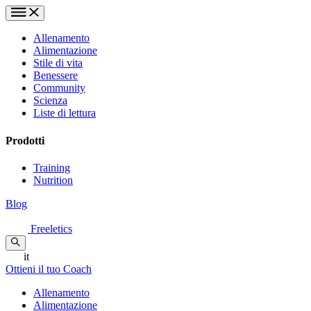
Allenamento
Alimentazione
Stile di vita
Benessere
Community
Scienza
Liste di lettura
Prodotti
Training
Nutrition
Blog
Freeletics
it
Ottieni il tuo Coach
Allenamento
Alimentazione