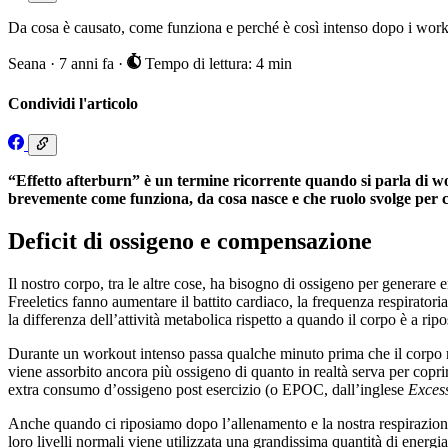
Da cosa è causato, come funziona e perché è così intenso dopo i work
Seana
·
7 anni fa
·
Tempo di lettura: 4 min
Condividi l'articolo
“Effetto afterburn” è un termine ricorrente quando si parla di wor
brevemente come funziona, da cosa nasce e che ruolo svolge per chi
Deficit di ossigeno e compensazione
Il nostro corpo, tra le altre cose, ha bisogno di ossigeno per generare e
Freeletics fanno aumentare il battito cardiaco, la frequenza respirator
la differenza dell’attività metabolica rispetto a quando il corpo è a ri
Durante un workout intenso passa qualche minuto prima che il corpo ri
viene assorbito ancora più ossigeno di quanto in realtà serva per coprir
extra consumo d’ossigeno post esercizio (o EPOC, dall’inglese
Exces
Anche quando ci riposiamo dopo l’allenamento e la nostra respirazione s
loro livelli normali viene utilizzata una grandissima quantità di energi