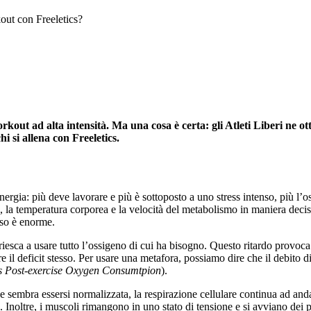
out con Freeletics?
kout ad alta intensità. Ma una cosa è certa: gli Atleti Liberi ne ot
 si allena con Freeletics.
nergia: più deve lavorare e più è sottoposto a uno stress intenso, più l’o
ia, la temperatura corporea e la velocità del metabolismo in maniera deci
poso è enorme.
esca a usare tutto l’ossigeno di cui ha bisogno. Questo ritardo provoc
e il deficit stesso. Per usare una metafora, possiamo dire che il debito d
s Post-exercise Oxygen Consumtpion
).
embra essersi normalizzata, la respirazione cellulare continua ad andare
a. Inoltre, i muscoli rimangono in uno stato di tensione e si avviano dei 