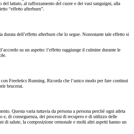
 del lattato, al rafforzamento del cuore e dei vasi sanguigni, alla
etto “effetto afterburn”.
a durata dell’effetto afterburn che lo segue. Nonostante tale effetto si
no d’accordo su un aspetto: l’effetto raggiunge il culmine durante le
ole.
ni con Freeletics Running. Ricorda che l’unico modo per fare continui
orie brucerai.
mento. Questa varia tuttavia da persona a persona perché ogni atleta
o e, di conseguenza, dei processi di recupero e di utilizzo delle
oni di salute, la composizione ormonale e molti altri aspetti hanno un