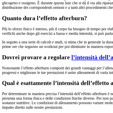
glicogeno e ossigeno. È durante questa fase che si dà il via alla riparaz
distribuzione dei corrispondenti ormoni e a tanti altri procedimenti ch
Quanto dura l’effetto afterburn?
Più lo sforzo fisico è intenso, più il corpo ha bisogno di tempo per elab
verifichi anche dopo gli esercizi a bassa e media intensità, si può parlar
In seguito a una serie di calcoli e studi, si stima che in generale la dur
prime ore che seguono un workout per poi diminuire in maniera esponen
Dovrei provare a regolare
l’intensità dell
Nonostante l’effetto afterburn comporti dei grandi vantaggi per l’alle
progressi e migliorare le tue prestazioni è unire allenamenti di varia int
Qual è esattamente l’intensità dell’effetto
Per determinare in maniera precisa l’intensità dell’effetto afterburn è
presenta una forma fisica e delle condizioni fisiche diverse. Per non pa
sostanze nutritive. Le condizioni di allenamento possono variare molto 
impatto diretto sulle nostre prestazioni.