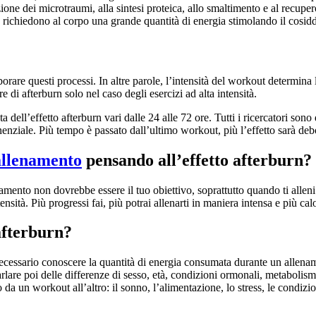
ione dei microtraumi, alla sintesi proteica, allo smaltimento e al recupero
e richiedono al corpo una grande quantità di energia stimolando il cosidd
orare questi processi. In altre parole, l’intensità del workout determina l
e di afterburn solo nel caso degli esercizi ad alta intensità.
ata dell’effetto afterburn vari dalle 24 alle 72 ore. Tutti i ricercatori so
ziale. Più tempo è passato dall’ultimo workout, più l’effetto sarà deb
’allenamento
pensando all’effetto afterburn?
namento non dovrebbe essere il tuo obiettivo, soprattutto quando ti alle
ensità. Più progressi fai, più potrai allenarti in maniera intensa e più cal
 afterburn?
 necessario conoscere la quantità di energia consumata durante un allena
rlare poi delle differenze di sesso, età, condizioni ormonali, metabolism
da un workout all’altro: il sonno, l’alimentazione, lo stress, le condizi