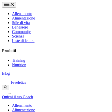
Allenamento
Alimentazione
Stile di vita
Benessere
Community
Scienza
Liste di lettura
Prodotti
Training
Nutrition
Blog
Freeletics
it
Ottieni il tuo Coach
Allenamento
Alimentazione