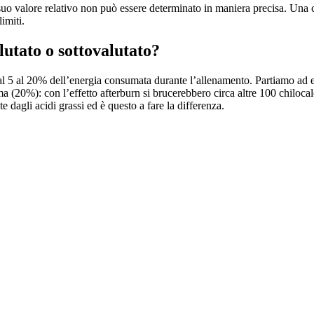
l suo valore relativo non può essere determinato in maniera precisa. Una c
limiti.
utato o sottovalutato?
ari dal 5 al 20% dell’energia consumata durante l’allenamento. Partiamo
ssima (20%): con l’effetto afterburn si brucerebbero circa altre 100 chilo
agli acidi grassi ed è questo a fare la differenza.